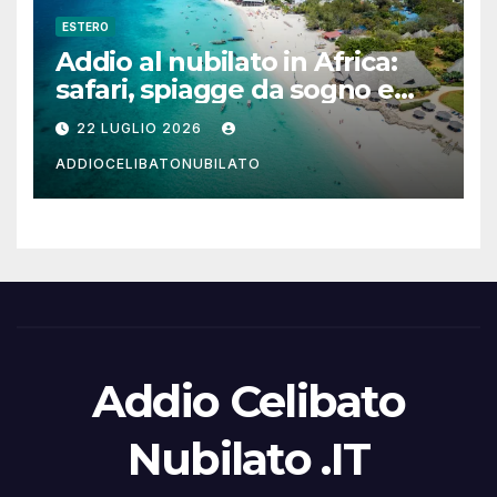
ESTERO
Addio al nubilato in Africa:
safari, spiagge da sogno e
città magiche
22 LUGLIO 2026
ADDIOCELIBATONUBILATO
Addio Celibato
Nubilato .IT