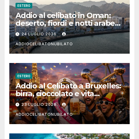
ESTERO
Addio al celibato in Oman:
deserto, fiordi e notti arabe
tra Muscat e Musandam
24 LUGLIO 2026
ADDIOCELIBATONUBILATO
ESTERO
Addio al Celibato a Bruxelles:
birra, cioccolato e vita
notturna per un weekend
23 LUGLIO 2026
indimenticabile
ADDIOCELIBATONUBILATO