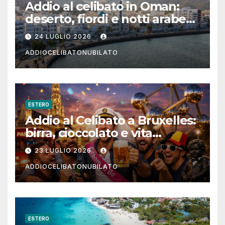
Addio al celibato in Oman:
deserto, fiordi e notti arabe
tra Muscat e Musandam
24 LUGLIO 2026
ADDIOCELIBATONUBILATO
ESTERO
Addio al Celibato a Bruxelles:
birra, cioccolato e vita
notturna per un weekend
23 LUGLIO 2026
indimenticabile
ADDIOCELIBATONUBILATO
ESTERO