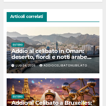
Articoli correlati
ESTERO
Addio al celibato in Oman:
deserto, fiordi e notti arabe
tra Muscat e Musandam
LUG 24, 2026
ADDIOCELIBATONUBILATO
ESTERO
Addio al Celibato a Bruxelles: