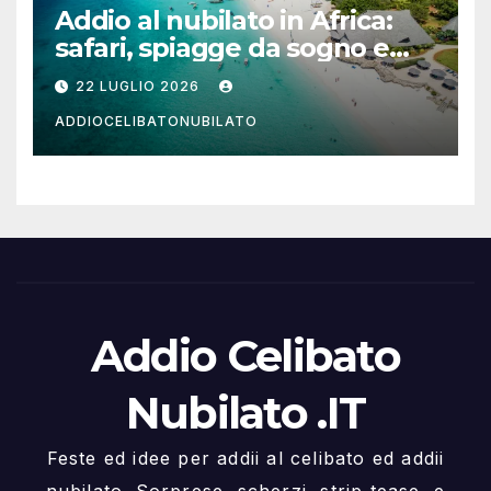
Addio al nubilato in Africa:
safari, spiagge da sogno e
città magiche
22 LUGLIO 2026
ADDIOCELIBATONUBILATO
Addio Celibato
Nubilato .IT
Feste ed idee per addii al celibato ed addii
nubilato. Sorprese, scherzi, strip tease, e