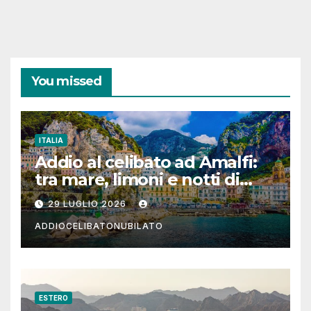
You missed
ITALIA
Addio al celibato ad Amalfi:
tra mare, limoni e notti di
festa in Costiera Amalfitana
29 LUGLIO 2026
ADDIOCELIBATONUBILATO
ESTERO