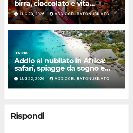
birra, cioccolato e vita
notturna per un weekend
LUG 23, 2026
ADDIOCELIBATONUBILATO
indimenticabile
ESTERO
Addio al nubilato in Africa:
safari, spiagge da sogno e
città magiche
LUG 22, 2026
ADDIOCELIBATONUBILATO
Rispondi