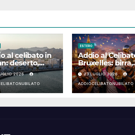
ESTERO
o al celibato in
Addio al Celibat
: deserto,
Bruxelles: birra,
di e notti arabe
cioccolato e vita
LUGLIO 2026
23 LUGLIO 2026
Muscat e
notturna per un
andam
weekend
CELIBATONUBILATO
ADDIOCELIBATONUBILATO
indimenticabile