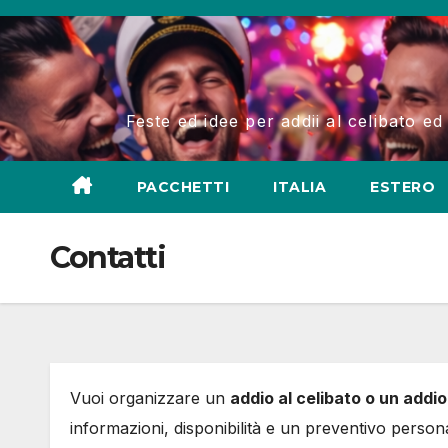
Salta
al
contenuto
Feste ed idee per addii al celibato ed
PACCHETTI
ITALIA
ESTERO
Contatti
Vuoi organizzare un
addio al celibato o un addio
informazioni, disponibilità e un preventivo person