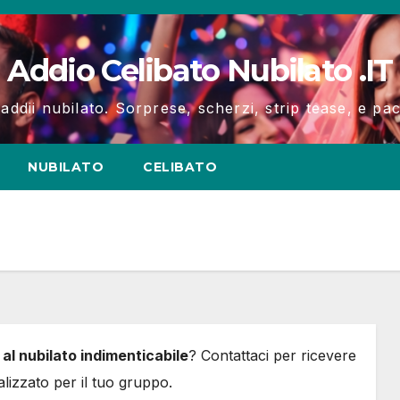
Addio Celibato Nubilato .IT
 addii nubilato. Sorprese, scherzi, strip tease, e p
NUBILATO
CELIBATO
 al nubilato indimenticabile
? Contattaci per ricevere
alizzato per il tuo gruppo.