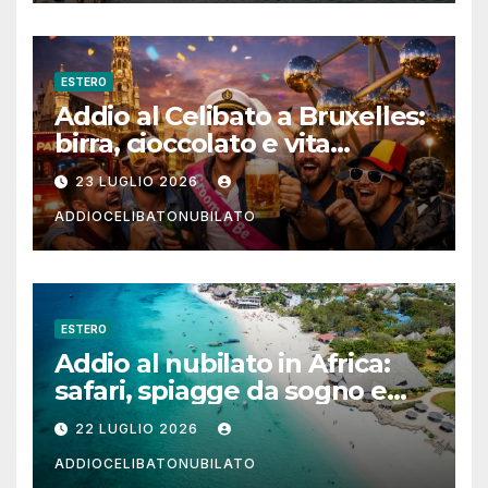
ESTERO
Addio al Celibato a Bruxelles:
birra, cioccolato e vita
notturna per un weekend
23 LUGLIO 2026
indimenticabile
ADDIOCELIBATONUBILATO
ESTERO
Addio al nubilato in Africa:
safari, spiagge da sogno e
città magiche
22 LUGLIO 2026
ADDIOCELIBATONUBILATO