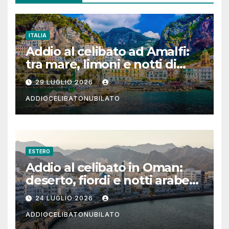
ITALIA
Addio al celibato ad Amalfi:
tra mare, limoni e notti di
festa in Costiera Amalfitana
29 LUGLIO 2026
ADDIOCELIBATONUBILATO
ESTERO
Addio al celibato in Oman:
deserto, fiordi e notti arabe
tra Muscat e Musandam
24 LUGLIO 2026
ADDIOCELIBATONUBILATO