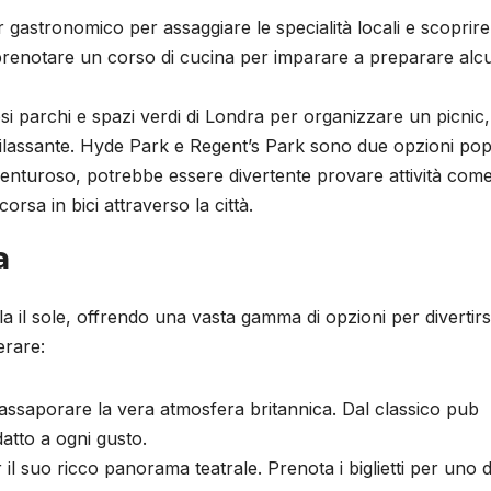
 gastronomico per assaggiare le specialità locali e scoprire 
e prenotare un corso di cucina per imparare a preparare alc
i parchi e spazi verdi di Londra per organizzare un picnic,
rilassante. Hyde Park e Regent’s Park sono due opzioni popo
enturoso, potrebbe essere divertente provare attività come 
orsa in bici attraverso la città.
a
il sole, offrendo una vasta gamma di opzioni per divertirs
erare:
 assaporare la vera atmosfera britannica. Dal classico pub
datto a ogni gusto.
l suo ricco panorama teatrale. Prenota i biglietti per uno d