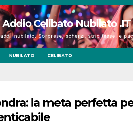
Addio Celibato Nubilato .IT
 addii nubilato. Sorprese, scherzi, strip tease, e p
NUBILATO
CELIBATO
ondra: la meta perfetta pe
nticabile