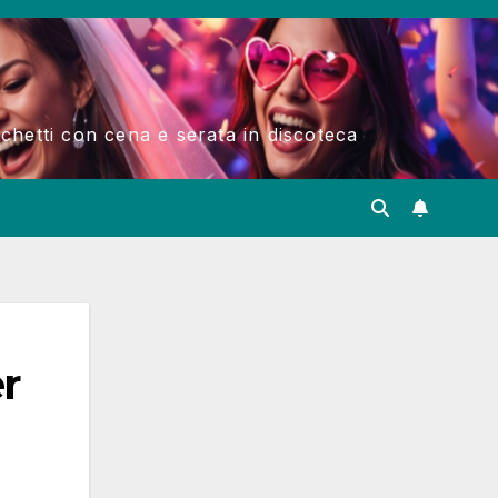
acchetti con cena e serata in discoteca
r