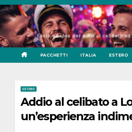
Salta
al
contenuto
Feste ed idee per addii al celibato ed
PACCHETTI
ITALIA
ESTERO
ESTERO
Addio al celibato a L
un’esperienza indime