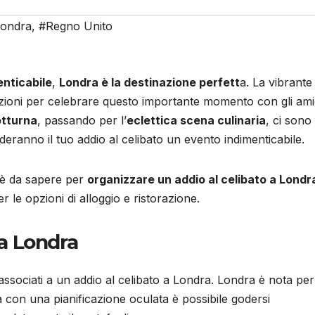
ondra
,
#Regno Unito
enticabile
,
Londra è la destinazione perfett
a. La vibrante
opzioni per celebrare questo importante momento con gli ami
otturna
, passando per l’
eclettica scena culinaria
, ci sono
nderanno il tuo addio al celibato un evento indimenticabile.
c’è da sapere per
organizzare un addio al celibato a Londr
r le opzioni di alloggio e ristorazione.
 a Londra
 associati a un addio al celibato a Londra. Londra è nota per
 con una pianificazione oculata è possibile godersi