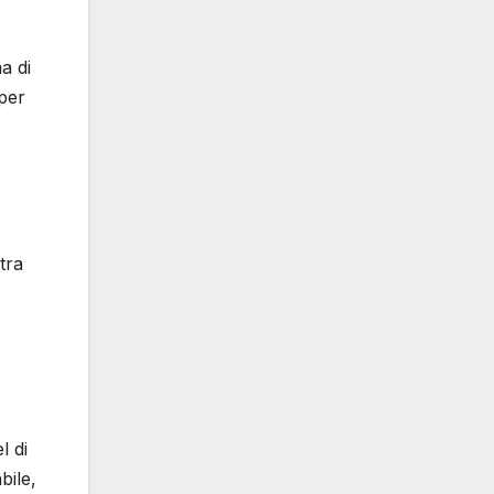
a di
per
tra
l di
bile,