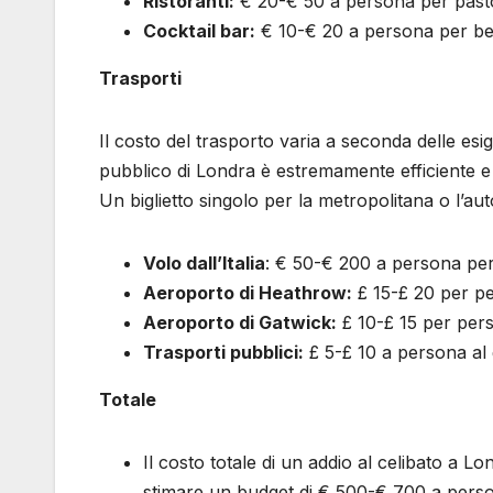
Ristoranti:
€ 20-€ 50 a persona per past
Cocktail bar:
€ 10-€ 20 a persona per b
Trasporti
Il costo del trasporto varia a seconda delle esig
pubblico di Londra è estremamente efficiente e
Un biglietto singolo per la metropolitana o l’au
Volo dall’Italia
: € 50-€ 200 a persona per 
Aeroporto di Heathrow:
£ 15-£ 20 per per
Aeroporto di Gatwick:
£ 10-£ 15 per perso
Trasporti pubblici:
£ 5-£ 10 a persona al
Totale
Il costo totale di un addio al celibato a Lo
stimare un budget di € 500-€ 700 a pers