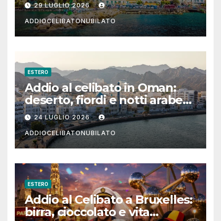
festa in Costiera Amalfitana
29 LUGLIO 2026
ADDIOCELIBATONUBILATO
ESTERO
Addio al celibato in Oman:
deserto, fiordi e notti arabe
tra Muscat e Musandam
24 LUGLIO 2026
ADDIOCELIBATONUBILATO
ESTERO
Addio al Celibato a Bruxelles:
birra, cioccolato e vita