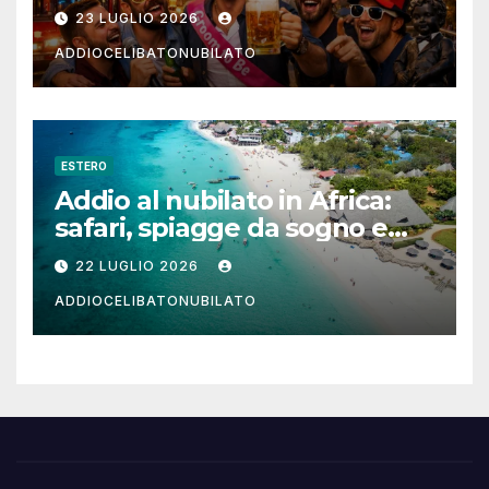
notturna per un weekend
23 LUGLIO 2026
indimenticabile
ADDIOCELIBATONUBILATO
ESTERO
Addio al nubilato in Africa:
safari, spiagge da sogno e
città magiche
22 LUGLIO 2026
ADDIOCELIBATONUBILATO