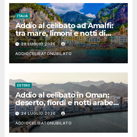
ITALIA
Addio al celibato ad Amalfi:
tra mare, limoni e notti di
festa in Costiera Amalfitana
29 LUGLIO 2026
ADDIOCELIBATONUBILATO
ESTERO
Addio al celibato in Oman:
deserto, fiordi e notti arabe
tra Muscat e Musandam
24 LUGLIO 2026
ADDIOCELIBATONUBILATO