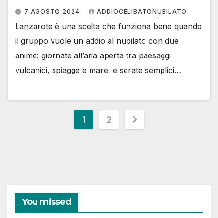
7 AGOSTO 2024
ADDIOCELIBATONUBILATO
Lanzarote è una scelta che funziona bene quando
il gruppo vuole un addio al nubilato con due
anime: giornate all’aria aperta tra paesaggi
vulcanici, spiagge e mare, e serate semplici…
Paginazione
1
2
degli
articoli
You missed