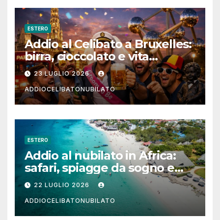
ESTERO
Addio al Celibato a Bruxelles:
birra, cioccolato e vita
notturna per un weekend
23 LUGLIO 2026
indimenticabile
ADDIOCELIBATONUBILATO
ESTERO
Addio al nubilato in Africa:
safari, spiagge da sogno e
città magiche
22 LUGLIO 2026
ADDIOCELIBATONUBILATO