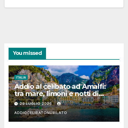
You missed
ITALIA
Addio al celibato ad Amalfi:
tra mare, limoni e notti di
festa in Costiera Amalfitana
29 LUGLIO 2026
ADDIOCELIBATONUBILATO