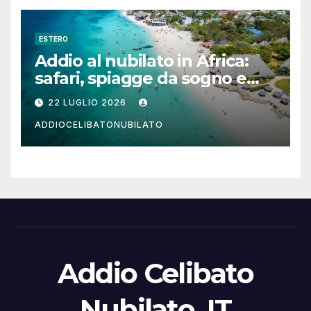
ESTERO
Addio al nubilato in Africa:
safari, spiagge da sogno e
città magiche
22 LUGLIO 2026
ADDIOCELIBATONUBILATO
Addio Celibato
Nubilato .IT