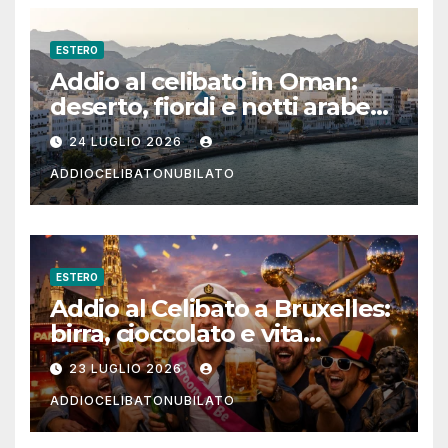
ESTERO
Addio al celibato in Oman:
deserto, fiordi e notti arabe
tra Muscat e Musandam
24 LUGLIO 2026
ADDIOCELIBATONUBILATO
ESTERO
Addio al Celibato a Bruxelles:
birra, cioccolato e vita
notturna per un weekend
23 LUGLIO 2026
indimenticabile
ADDIOCELIBATONUBILATO