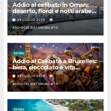
Addio al celibato in Oman:
deserto, fiordi e notti arabe
tra Muscat e Musandam
24 LUGLIO 2026
ADDIOCELIBATONUBILATO
ESTERO
Addio al Celibato a Bruxelles:
birra, cioccolato e vita
notturna per un weekend
23 LUGLIO 2026
indimenticabile
ADDIOCELIBATONUBILATO
ESTERO