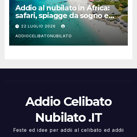
Addio al nubilato in Africa:
safari, spiagge da sogno e
città magiche
22 LUGLIO 2026
ADDIOCELIBATONUBILATO
Addio Celibato
Nubilato .IT
Feste ed idee per addii al celibato ed addii