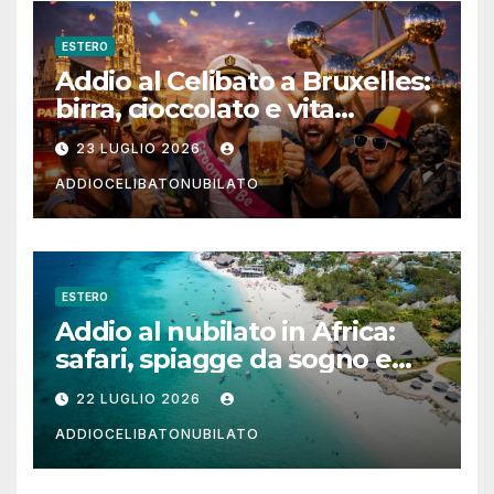
ESTERO
Addio al Celibato a Bruxelles:
birra, cioccolato e vita
notturna per un weekend
23 LUGLIO 2026
indimenticabile
ADDIOCELIBATONUBILATO
ESTERO
Addio al nubilato in Africa:
safari, spiagge da sogno e
città magiche
22 LUGLIO 2026
ADDIOCELIBATONUBILATO