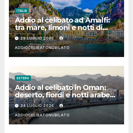
ITALIA
Addio al celibato ad Amalfi:
tra mare, limoni e notti di
festa in Costiera Amalfitana
29 LUGLIO 2026
ADDIOCELIBATONUBILATO
ESTERO
Addio al celibato in Oman:
deserto, fiordi e notti arabe
tra Muscat e Musandam
24 LUGLIO 2026
ADDIOCELIBATONUBILATO