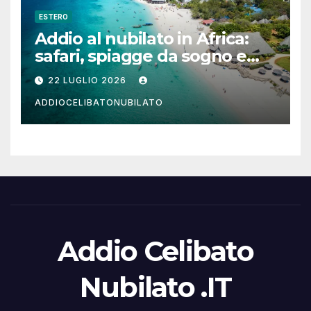
ESTERO
Addio al nubilato in Africa:
safari, spiagge da sogno e
città magiche
22 LUGLIO 2026
ADDIOCELIBATONUBILATO
Addio Celibato
Nubilato .IT