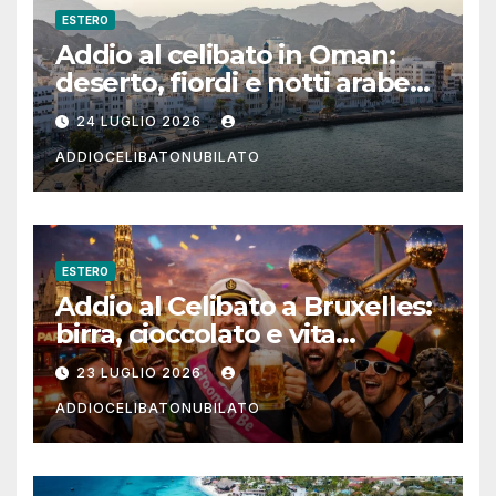
ESTERO
Addio al celibato in Oman:
deserto, fiordi e notti arabe
tra Muscat e Musandam
24 LUGLIO 2026
ADDIOCELIBATONUBILATO
ESTERO
Addio al Celibato a Bruxelles:
birra, cioccolato e vita
notturna per un weekend
23 LUGLIO 2026
indimenticabile
ADDIOCELIBATONUBILATO