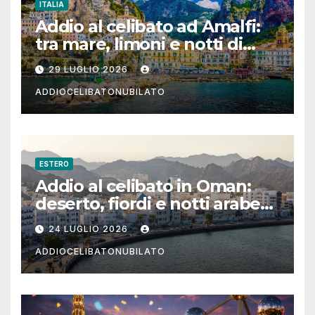
ITALIA
Addio al celibato ad Amalfi:
tra mare, limoni e notti di
festa in Costiera Amalfitana
29 LUGLIO 2026
ADDIOCELIBATONUBILATO
ESTERO
Addio al celibato in Oman:
deserto, fiordi e notti arabe
tra Muscat e Musandam
24 LUGLIO 2026
ADDIOCELIBATONUBILATO