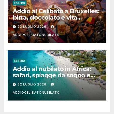
ESTERO
Addio al Celibato a Bruxelles:
birra, cioccolato e vita
notturna per un weekend
23 LUGLIO 2026
indimenticabile
ADDIOCELIBATONUBILATO
ESTERO
Addio al nubilato in Africa:
safari, spiagge da sogno e
città magiche
22 LUGLIO 2026
ADDIOCELIBATONUBILATO