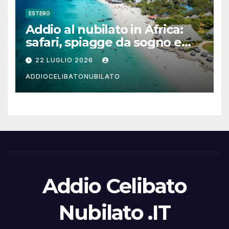
ESTERO
Addio al nubilato in Africa:
safari, spiagge da sogno e
città magiche
22 LUGLIO 2026
ADDIOCELIBATONUBILATO
Addio Celibato
Nubilato .IT