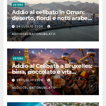
ESTERO
Addio al celibato in Oman:
deserto, fiordi e notti arabe
tra Muscat e Musandam
24 LUGLIO 2026
ADDIOCELIBATONUBILATO
ESTERO
Addio al Celibato a Bruxelles:
birra, cioccolato e vita
notturna per un weekend
23 LUGLIO 2026
indimenticabile
ADDIOCELIBATONUBILATO