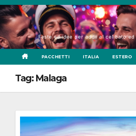
Salta
al
contenuto
Feste ed idee per addii al celibato ed
PACCHETTI
ITALIA
ESTERO
Tag:
Malaga