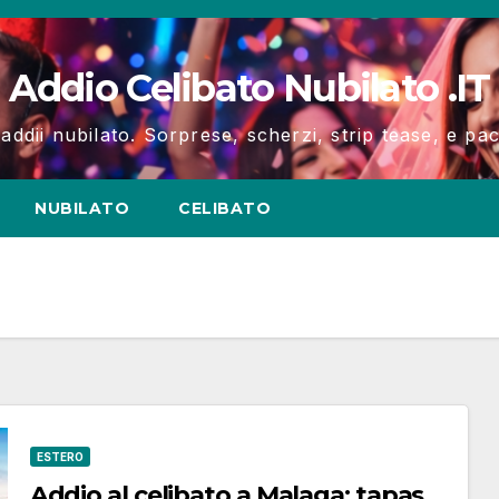
Addio Celibato Nubilato .IT
 addii nubilato. Sorprese, scherzi, strip tease, e p
NUBILATO
CELIBATO
ESTERO
Addio al celibato a Malaga: tapas,