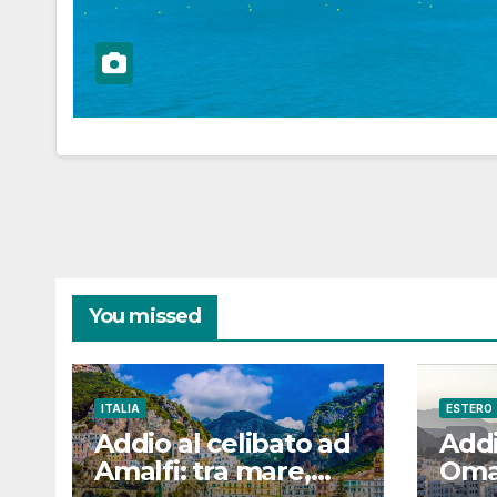
You missed
ITALIA
ESTERO
Addio al celibato ad
Addi
Amalfi: tra mare,
Oman