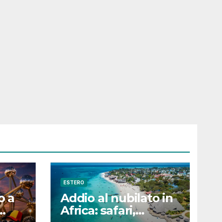
ESTERO
o a
Addio al nubilato in
Africa: safari,