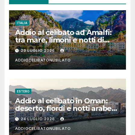
ITALIA
Addio al celibato ad Amalfi:
tra mare, limoni e notti di
festa in Costiera Amalfitana
29 LUGLIO 2026
ADDIOCELIBATONUBILATO
ESTERO
Addio al celibato in Oman:
deserto, fiordi e notti arabe
tra Muscat e Musandam
24 LUGLIO 2026
ADDIOCELIBATONUBILATO