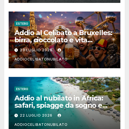
ESTERO
Addio al Celibato a Bruxelles:
birra, cioccolato e vita
notturna per un weekend
23 LUGLIO 2026
indimenticabile
ADDIOCELIBATONUBILATO
ESTERO
Addio al nubilato in Africa:
safari, spiagge da sogno e
città magiche
22 LUGLIO 2026
ADDIOCELIBATONUBILATO