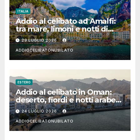
ITALIA
Addio al celibato ad Amalfi:
tra mare, limoni e notti di
festa in Costiera Amalfitana
29 LUGLIO 2026
ADDIOCELIBATONUBILATO
ESTERO
Addio al celibato in Oman:
deserto, fiordi e notti arabe
tra Muscat e Musandam
24 LUGLIO 2026
ADDIOCELIBATONUBILATO