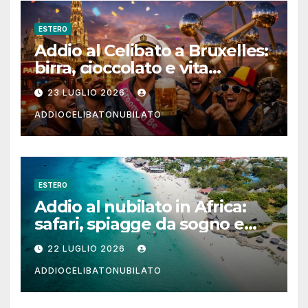
ESTERO
Addio al Celibato a Bruxelles:
birra, cioccolato e vita
notturna per un weekend
23 LUGLIO 2026
indimenticabile
ADDIOCELIBATONUBILATO
ESTERO
Addio al nubilato in Africa:
safari, spiagge da sogno e
città magiche
22 LUGLIO 2026
ADDIOCELIBATONUBILATO