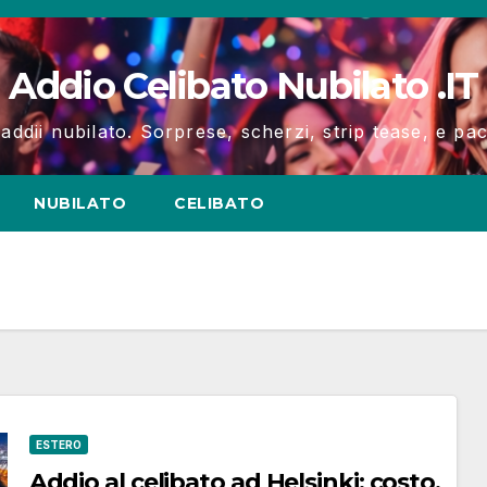
Addio Celibato Nubilato .IT
 addii nubilato. Sorprese, scherzi, strip tease, e p
NUBILATO
CELIBATO
ESTERO
Addio al celibato ad Helsinki: costo,