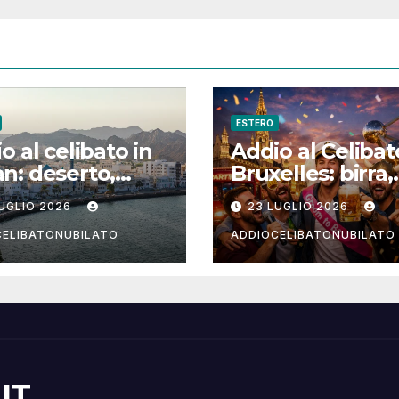
ESTERO
o al celibato in
Addio al Celibat
: deserto,
Bruxelles: birra,
di e notti arabe
cioccolato e vita
LUGLIO 2026
23 LUGLIO 2026
Muscat e
notturna per un
andam
weekend
CELIBATONUBILATO
ADDIOCELIBATONUBILATO
indimenticabile
.IT