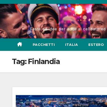
Salta
al
contenuto
Feste ed idee per addii al celibato ed
PACCHETTI
ITALIA
ESTERO
Tag:
Finlandia