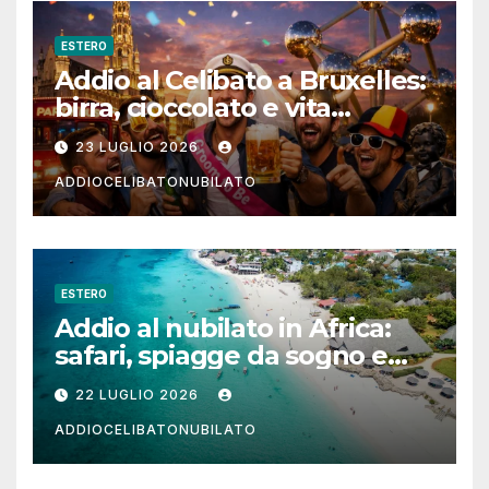
ESTERO
Addio al Celibato a Bruxelles:
birra, cioccolato e vita
notturna per un weekend
23 LUGLIO 2026
indimenticabile
ADDIOCELIBATONUBILATO
ESTERO
Addio al nubilato in Africa:
safari, spiagge da sogno e
città magiche
22 LUGLIO 2026
ADDIOCELIBATONUBILATO