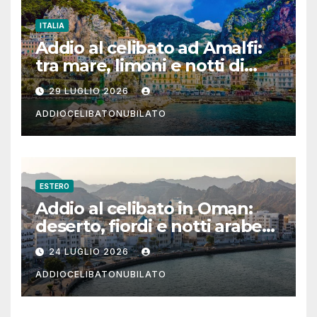
ITALIA
Addio al celibato ad Amalfi:
tra mare, limoni e notti di
festa in Costiera Amalfitana
29 LUGLIO 2026
ADDIOCELIBATONUBILATO
ESTERO
Addio al celibato in Oman:
deserto, fiordi e notti arabe
tra Muscat e Musandam
24 LUGLIO 2026
ADDIOCELIBATONUBILATO