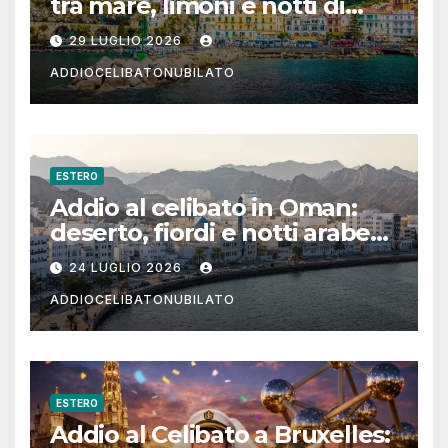
tra mare, limoni e notti di
festa in Costiera Amalfitana
29 LUGLIO 2026
ADDIOCELIBATONUBILATO
ESTERO
Addio al celibato in Oman:
deserto, fiordi e notti arabe
tra Muscat e Musandam
24 LUGLIO 2026
ADDIOCELIBATONUBILATO
ESTERO
Addio al Celibato a Bruxelles: