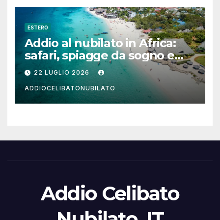
ESTERO
Addio al nubilato in Africa:
safari, spiagge da sogno e
città magiche
22 LUGLIO 2026
ADDIOCELIBATONUBILATO
Addio Celibato
Nubilato .IT