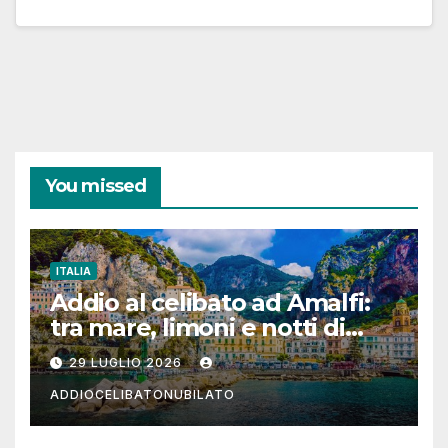
You missed
ITALIA
Addio al celibato ad Amalfi:
tra mare, limoni e notti di
festa in Costiera Amalfitana
29 LUGLIO 2026
ADDIOCELIBATONUBILATO