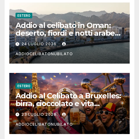
ESTERO
Addio al celibato in Oman:
deserto, fiordi e notti arabe
tra Muscat e Musandam
24 LUGLIO 2026
ADDIOCELIBATONUBILATO
ESTERO
Addio al Celibato a Bruxelles:
birra, cioccolato e vita
notturna per un weekend
23 LUGLIO 2026
indimenticabile
ADDIOCELIBATONUBILATO