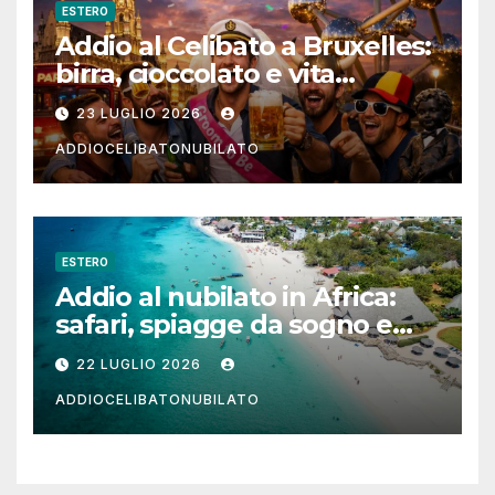
ESTERO
Addio al Celibato a Bruxelles:
birra, cioccolato e vita
notturna per un weekend
23 LUGLIO 2026
indimenticabile
ADDIOCELIBATONUBILATO
ESTERO
Addio al nubilato in Africa:
safari, spiagge da sogno e
città magiche
22 LUGLIO 2026
ADDIOCELIBATONUBILATO