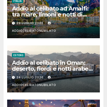
ITALIA
Addio al celibato ad Amalfi:
tra mare, limoni e notti di
festa in Costiera Amalfitana
29 LUGLIO 2026
ADDIOCELIBATONUBILATO
ESTERO
Addio al celibato in Oman:
deserto, fiordi e notti arabe
tra Muscat e Musandam
24 LUGLIO 2026
ADDIOCELIBATONUBILATO