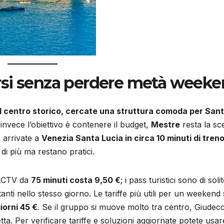
rsi senza perdere metà week
l centro storico, cercate una struttura comoda per San
 invece l’obiettivo è contenere il budget,
Mestre
resta la sce
e arrivate a
Venezia Santa Lucia in circa 10 minuti di tren
i più ma restano pratici.
o ACTV da
75 minuti costa 9,50 €
; i pass turistici sono di soli
nti nello stesso giorno. Le tariffe più utili per un weekend
iorni 45 €
. Se il gruppo si muove molto tra centro, Giudec
a. Per verificare tariffe e soluzioni aggiornate potete usare