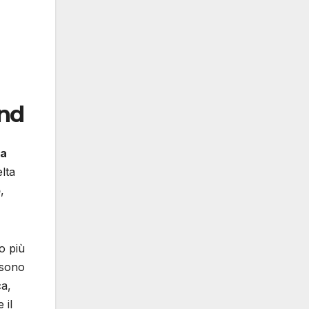
end
ta
lta
o
,
to più
 sono
ca,
 il