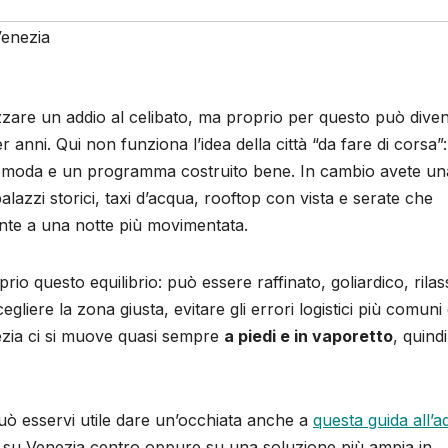
enezia
zare un addio al celibato, ma proprio per questo può dive
 anni. Qui non funziona l’idea della città “da fare di corsa”:
omoda e un programma costruito bene. In cambio avete un
alazzi storici, taxi d’acqua, rooftop con vista e serate che
nte a una notte più movimentata.
rio questo equilibrio: può essere raffinato, goliardico, rilas
iere la zona giusta, evitare gli errori logistici più comuni
ezia ci si muove quasi sempre
a piedi e in vaporetto
, quindi
può esservi utile dare un’occhiata anche a
questa guida all’a
e su Venezia centro oppure su una soluzione più ampia in