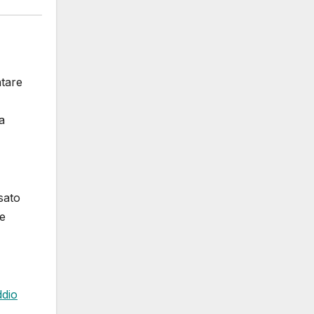
ntare
a
sato
 e
ddio