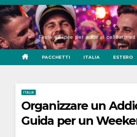
Salta
al
contenuto
Feste ed idee per addii al celibato ed
PACCHETTI
ITALIA
ESTERO
ITALIA
Organizzare un Addio
Guida per un Weeke