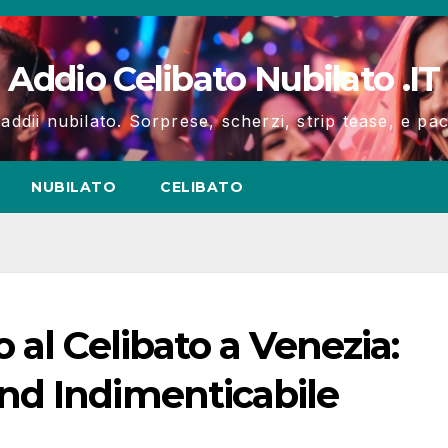
Addio Celibato Nubilato .IT
 addii nubilato. Sorprese, scherzi, strip tease, e p
NUBILATO
CELIBATO
 al Celibato a Venezia:
nd Indimenticabile