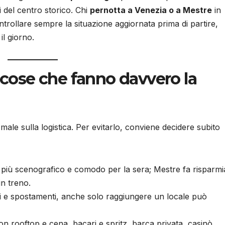
ri del centro storico. Chi
pernotta a Venezia o a Mestre
in
trollare sempre la situazione aggiornata prima di partire,
il giorno.
4 cose che fanno davvero la
male sulla logistica. Per evitarlo, conviene decidere subito
 è più scenografico e comodo per la sera; Mestre fa risparmi
in treno.
alli e spostamenti, anche solo raggiungere un locale può
con rooftop e cena, bacari e spritz, barca privata, casinò,