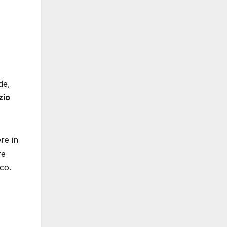
de,
zio
re in
re
co.