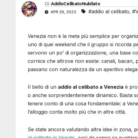
Di
AddioCelibatoNubilato
#addio al celibato
,
#V
APR 29, 2023
Venezia non è la meta più semplice per organiz
uno di quei weekend che il gruppo si ricorda per
servono un po’ di organizzazione, una base c
cornice che altrove non esiste: canali, bacari, p
passano con naturalezza da un aperitivo elega
Il bello di un
addio al celibato a Venezia
è prop
o anche sorprendentemente dinamico. Basta scegl
tenere conto di una cosa fondamentale: a Ven
l’alloggio conta molto più che in altre città.
Se state ancora valutando altre idee in zona, 
al celibato in Veneto
, così da capire se puntar