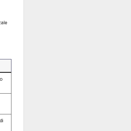
zale
no
di