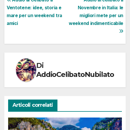
Navigazione
Ventotene: idee, storia e
Novembre in Italia: le
articoli
mare per un weekend tra
migliori mete per un
amici
weekend indimenticabile
Di
AddioCelibatoNubilato
Articoli correlati