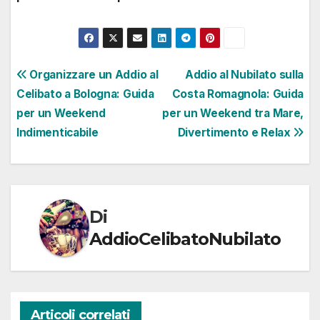
Navigazione
Organizzare un Addio al
Addio al Nubilato sulla
Celibato a Bologna: Guida
Costa Romagnola: Guida
articoli
per un Weekend
per un Weekend tra Mare,
Indimenticabile
Divertimento e Relax
Di
AddioCelibatoNubilato
Articoli correlati