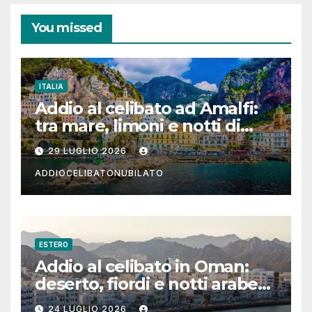
You missed
ITALIA
Addio al celibato ad Amalfi:
tra mare, limoni e notti di
festa in Costiera Amalfitana
29 LUGLIO 2026
ADDIOCELIBATONUBILATO
ESTERO
Addio al celibato in Oman:
deserto, fiordi e notti arabe
tra Muscat e Musandam
24 LUGLIO 2026