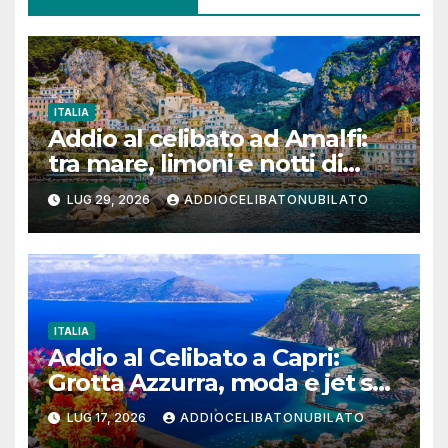
ITALIA
Addio al celibato ad Amalfi:
tra mare, limoni e notti di
festa in Costiera Amalfitana
LUG 29, 2026
ADDIOCELIBATONUBILATO
ITALIA
Addio al Celibato a Capri:
Grotta Azzurra, moda e jet set
per un weekend da ricordare
LUG 17, 2026
ADDIOCELIBATONUBILATO