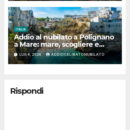
ITALIA
Addio al nubilato a Polignano
a Mare: mare, scogliere e
poesia per un weekend tra
LUG 4, 2026
ADDIOCELIBATONUBILATO
amiche
Rispondi