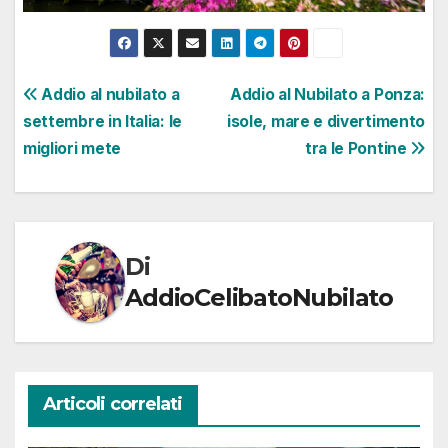
Navigazione
Addio al nubilato a
Addio al Nubilato a Ponza:
settembre in Italia: le
isole, mare e divertimento
articoli
migliori mete
tra le Pontine
Di
AddioCelibatoNubilato
Articoli correlati