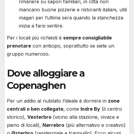
rimanere su sapori familiari, in città non
mancano buone pizzerie e ristoranti italiani, utili
magari per l’ultima sera quando la stanchezza
inizia a farsi sentire.
Per i locali più richiesti è
sempre consigliabile
prenotare
con anticipo, soprattutto se siete un
gruppo numeroso.
Dove alloggiare a
Copenaghen
Per un addio al nubilato l’ideale è dormire in
zone
centrali o ben collegate
, come
Indre By
(il centro
storico),
Vesterbro
(vicino alla stazione, vivace e
pieno di locali),
Nørrebro
(più alternativo e creativo)
o
Østerbro
(residenziale e tranquillo). Ecco alcuni