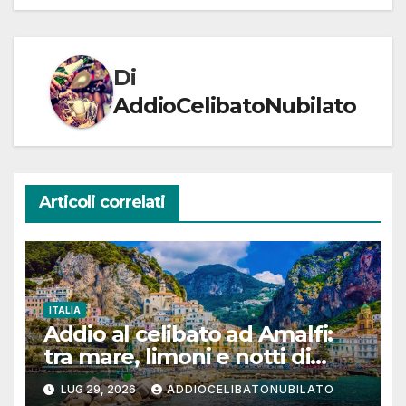
Di
AddioCelibatoNubilato
Articoli correlati
ITALIA
Addio al celibato ad Amalfi:
tra mare, limoni e notti di
festa in Costiera Amalfitana
LUG 29, 2026
ADDIOCELIBATONUBILATO