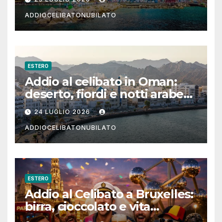
ADDIOCELIBATONUBILATO
ESTERO
Addio al celibato in Oman:
deserto, fiordi e notti arabe
tra Muscat e Musandam
24 LUGLIO 2026
ADDIOCELIBATONUBILATO
ESTERO
Addio al Celibato a Bruxelles:
birra, cioccolato e vita
notturna per un weekend