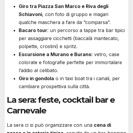
Giro tra Piazza San Marco e Riva degli
Schiavoni
, con foto di gruppo e magari
qualche maschera a fare da “comparsa”.
Bacaro tour
: un percorso a tappe tra bar tipici
per assaggiare cicchetti (baccalà mantecato,
polpette, crostini) e spritz.
Escursione a Murano e Burano
: vetro, case
colorate e fotografie perfette per immortalare
l’addio al celibato.
Giro in gondola
o in taxi boat tra i canali, per
cambiare prospettiva sulla città.
La sera: feste, cocktail bar e
Carnevale
La sera ci si può organizzare con una
cena di
pesce o in osteria tipica
, seguita da un bar-hopping