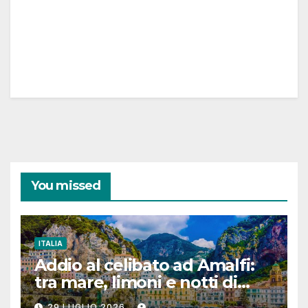
You missed
ITALIA
Addio al celibato ad Amalfi:
tra mare, limoni e notti di
festa in Costiera Amalfitana
29 LUGLIO 2026