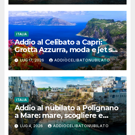
ITALIA
Addio al Celibato a Capri:
Grotta Azzurra, moda e jet set
per un weekend da ricordare
LUG 17, 2026
ADDIOCELIBATONUBILATO
ITALIA
Addio al nubilato a Polignano
a Mare: mare, scogliere e
poesia per un weekend tra
LUG 4, 2026
ADDIOCELIBATONUBILATO
amiche