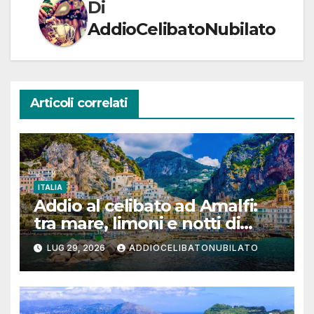
Di
AddioCelibatoNubilato
Articoli correlati
ITALIA
Addio al celibato ad Amalfi:
tra mare, limoni e notti di
festa in Costiera Amalfitana
LUG 29, 2026
ADDIOCELIBATONUBILATO