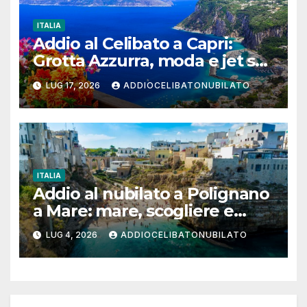
ITALIA
Addio al Celibato a Capri:
Grotta Azzurra, moda e jet set
per un weekend da ricordare
LUG 17, 2026
ADDIOCELIBATONUBILATO
ITALIA
Addio al nubilato a Polignano
a Mare: mare, scogliere e
poesia per un weekend tra
LUG 4, 2026
ADDIOCELIBATONUBILATO
amiche