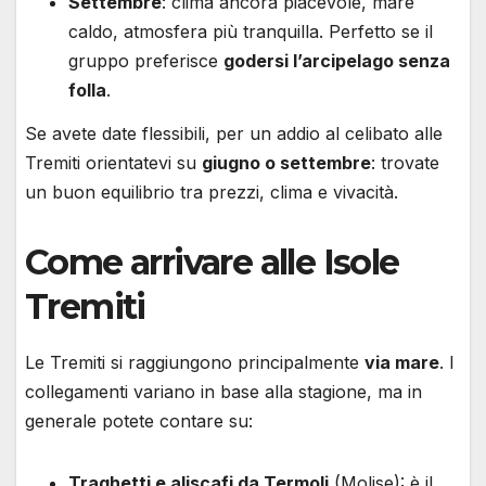
Settembre
: clima ancora piacevole, mare
caldo, atmosfera più tranquilla. Perfetto se il
gruppo preferisce
godersi l’arcipelago senza
folla
.
Se avete date flessibili, per un addio al celibato alle
Tremiti orientatevi su
giugno o settembre
: trovate
un buon equilibrio tra prezzi, clima e vivacità.
Come arrivare alle Isole
Tremiti
Le Tremiti si raggiungono principalmente
via mare
. I
collegamenti variano in base alla stagione, ma in
generale potete contare su:
Traghetti e aliscafi da Termoli
(Molise): è il