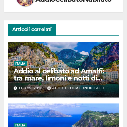
Articoli correlati
ITALIA
Addio al celibato ad Amalfi:
tra mare, limoni e notti di
festa in Costiera Amalfitana
LUG 29, 2026
ADDIOCELIBATONUBILATO
ITALIA