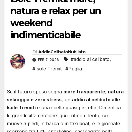
natura e relax per un
weekend
indimenticabile
Di
AddioCelibatoNubilato
#addio al celibato
,
FEB 7, 2026
#Isole Tremiti
,
#Puglia
Se il futuro sposo sogna
mare trasparente, natura
selvaggia e zero stress
, un
addio al celibato alle
Isole Tremiti
è una scelta quasi perfetta. Dimentica
le grandi città caotiche: qui il ritmo è lento, ci si
muove a piedi, in barca o in taxi boat, e le giornate
scorrono tra tuffi, snorkeling, passeggiate nella