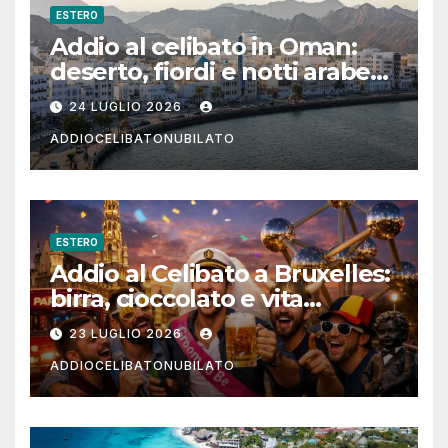
ESTERO
Addio al celibato in Oman:
deserto, fiordi e notti arabe
tra Muscat e Musandam
24 LUGLIO 2026
ADDIOCELIBATONUBILATO
ESTERO
Addio al Celibato a Bruxelles:
birra, cioccolato e vita
notturna per un weekend
23 LUGLIO 2026
indimenticabile
ADDIOCELIBATONUBILATO