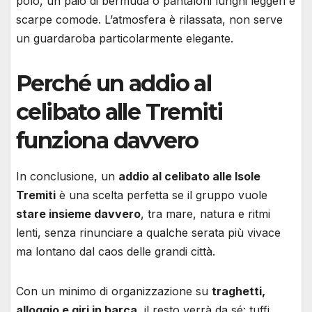
polo, un paio di bermuda o pantaloni lunghi leggeri e
scarpe comode. L’atmosfera è rilassata, non serve
un guardaroba particolarmente elegante.
Perché un addio al
celibato alle Tremiti
funziona davvero
In conclusione, un
addio al celibato alle Isole
Tremiti
è una scelta perfetta se il gruppo vuole
stare insieme davvero
, tra mare, natura e ritmi
lenti, senza rinunciare a qualche serata più vivace
ma lontano dal caos delle grandi città.
Con un minimo di organizzazione su
traghetti,
alloggio e giri in barca
, il resto verrà da sé: tuffi,