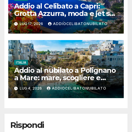
Addio al Celibato a Capri:
Grotta Azzurra, moda e jet set
per un weekend da ricordare
LUG 17, 2026
ADDIOCELIBATONUBILATO
ITALIA
Addio al nubilato a Polignano
a Mare: mare, scogliere e
poesia per un weekend tra
LUG 4, 2026
ADDIOCELIBATONUBILATO
amiche
Rispondi