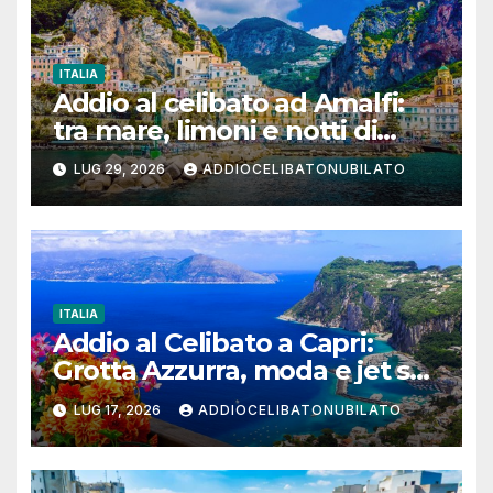
ITALIA
Addio al celibato ad Amalfi:
tra mare, limoni e notti di
festa in Costiera Amalfitana
LUG 29, 2026
ADDIOCELIBATONUBILATO
ITALIA
Addio al Celibato a Capri:
Grotta Azzurra, moda e jet set
per un weekend da ricordare
LUG 17, 2026
ADDIOCELIBATONUBILATO