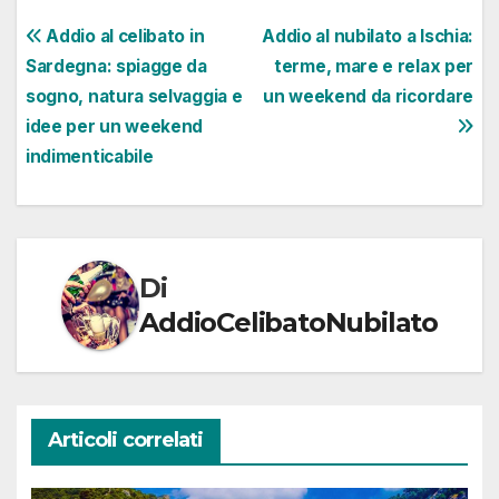
Navigazione
Addio al celibato in
Addio al nubilato a Ischia:
Sardegna: spiagge da
terme, mare e relax per
articoli
sogno, natura selvaggia e
un weekend da ricordare
idee per un weekend
indimenticabile
Di
AddioCelibatoNubilato
Articoli correlati