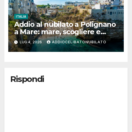
ITALIA
Addio al nubilato a Polignano
a Mare: mare, scogliere e
poesia per un weekend tra
LUG 4, 2026
ADDIOCELIBATONUBILATO
amiche
Rispondi