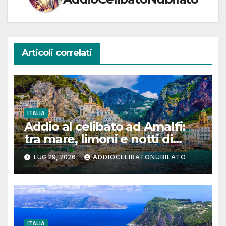
Articoli correlati
ITALIA
Addio al celibato ad Amalfi:
tra mare, limoni e notti di
festa in Costiera Amalfitana
LUG 29, 2026
ADDIOCELIBATONUBILATO
ITALIA