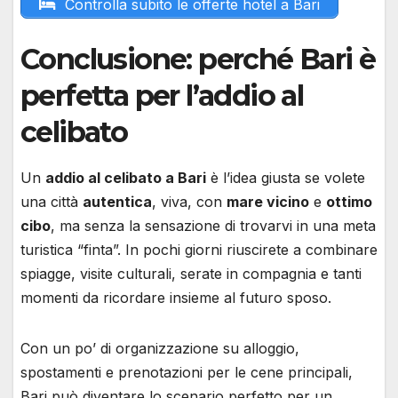
Controlla subito le offerte hotel a Bari
Conclusione: perché Bari è
perfetta per l’addio al
celibato
Un
addio al celibato a Bari
è l’idea giusta se volete
una città
autentica
, viva, con
mare vicino
e
ottimo
cibo
, ma senza la sensazione di trovarvi in una meta
turistica “finta”. In pochi giorni riuscirete a combinare
spiagge, visite culturali, serate in compagnia e tanti
momenti da ricordare insieme al futuro sposo.
Con un po’ di organizzazione su alloggio,
spostamenti e prenotazioni per le cene principali,
Bari può diventare lo scenario perfetto per un