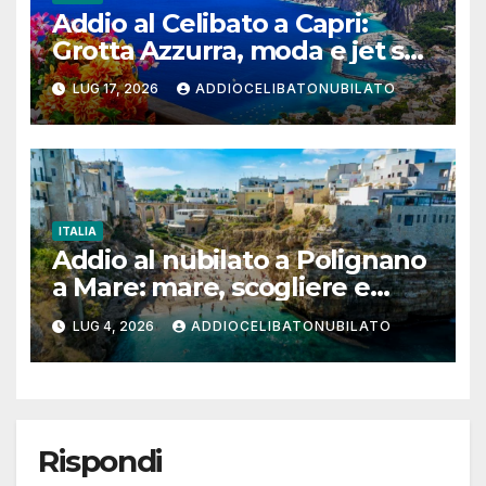
Addio al Celibato a Capri:
Grotta Azzurra, moda e jet set
per un weekend da ricordare
LUG 17, 2026
ADDIOCELIBATONUBILATO
ITALIA
Addio al nubilato a Polignano
a Mare: mare, scogliere e
poesia per un weekend tra
LUG 4, 2026
ADDIOCELIBATONUBILATO
amiche
Rispondi