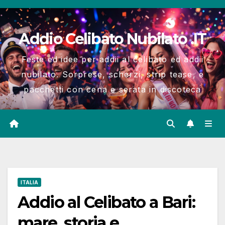
Salta
al
Addio Celibato Nubilato .IT
contenuto
Feste ed idee per addii al celibato ed addii
nubilato. Sorprese, scherzi, strip tease, e
pacchetti con cena e serata in discoteca
ITALIA
Addio al Celibato a Bari:
mare, storia e