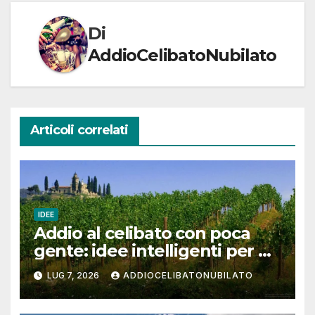
Di
AddioCelibatoNubilato
Articoli correlati
IDEE
Addio al celibato con poca
gente: idee intelligenti per un
weekend tra pochi amici
LUG 7, 2026
ADDIOCELIBATONUBILATO