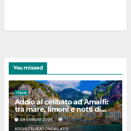
You missed
ITALIA
Addio al celibato ad Amalfi:
tra mare, limoni e notti di
festa in Costiera Amalfitana
29 LUGLIO 2026
ADDIOCELIBATONUBILATO