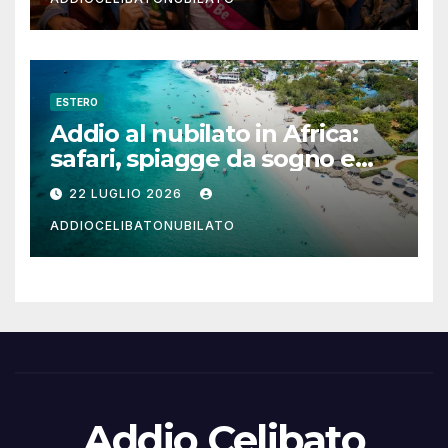
ESTERO
Addio al nubilato in Africa:
safari, spiagge da sogno e
città magiche
22 LUGLIO 2026
ADDIOCELIBATONUBILATO
Addio Celibato