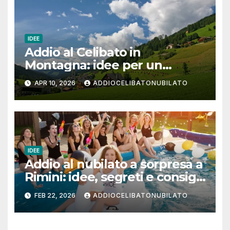
IDEE
Addio al Celibato in
Montagna: idee per un
weekend epico tra Andalo,
APR 10, 2026
ADDIOCELIBATONUBILATO
Paganella e Dolomiti
IDEE
Addio al nubilato a sorpresa a
Rimini: idee, segreti e consigli
per un weekend
FEB 22, 2026
ADDIOCELIBATONUBILATO
indimenticabile