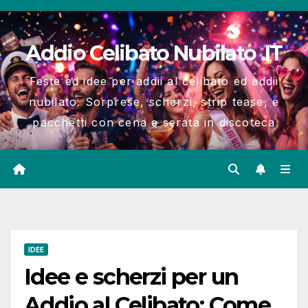
Salta
al
Addio Celibato Nubilato .IT
contenuto
Feste ed idee per addii al celibato ed addii
nubilato. Sorprese, scherzi, strip tease, e
pacchetti con cena e serata in discoteca
IDEE
Idee e scherzi per un
Addio al Celibato: Come