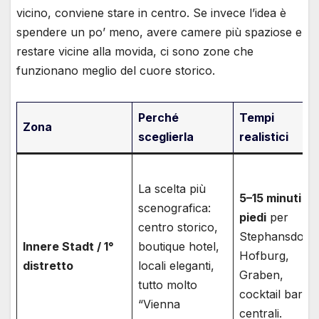
vicino, conviene stare in centro. Se invece l’idea è
spendere un po’ meno, avere camere più spaziose e
restare vicine alla movida, ci sono zone che
funzionano meglio del cuore storico.
Perché
Tempi
Zona
sceglierla
realistici
La scelta più
5–15 minuti a
scenografica:
piedi
per
centro storico,
Stephansdom,
Innere Stadt / 1°
boutique hotel,
Hofburg,
distretto
locali eleganti,
Graben,
tutto molto
cocktail bar
“Vienna
centrali.