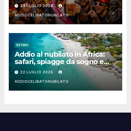
notturna per un weekend
23 LUGLIO 2026
indimenticabile
ADDIOCELIBATONUBILATO
ESTERO
Addio al nubilato in Africa:
safari, spiagge da sogno e
città magiche
22 LUGLIO 2026
ADDIOCELIBATONUBILATO