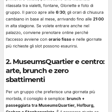
rilassata tra vialetti, fontane, Gloriette e foto di
gruppo. Il parco apre alle
6:30
; gli orari di chiusura
cambiano in base al mese, arrivando fino alle
21:00
in alta stagione. Se volete entrare anche nel
palazzo, conviene prenotare online perché
l’accesso avviene con
orario fisso
e nelle giornate
più richieste gli slot possono esaurirsi.
2. MuseumsQuartier e centro:
arte, brunch e zero
sbattimenti
Per un gruppo che preferisce una giornata più
morbida, il consiglio è semplice:
brunch +
passeggiata tra MuseumsQuartier, Hofburg,
Graben e Stephansplatz
. È il percorso giusto se