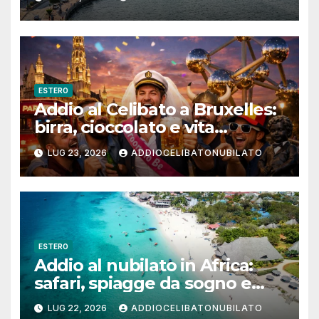
ESTERO
Addio al Celibato a Bruxelles:
birra, cioccolato e vita
notturna per un weekend
LUG 23, 2026
ADDIOCELIBATONUBILATO
indimenticabile
ESTERO
Addio al nubilato in Africa:
safari, spiagge da sogno e
città magiche
LUG 22, 2026
ADDIOCELIBATONUBILATO