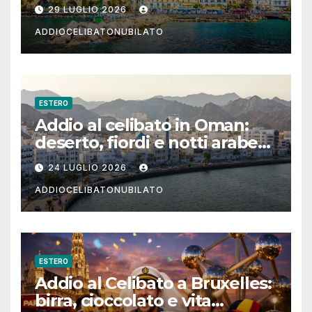
festa in Costiera Amalfitana
29 LUGLIO 2026
ADDIOCELIBATONUBILATO
ESTERO
Addio al celibato in Oman:
deserto, fiordi e notti arabe
tra Muscat e Musandam
24 LUGLIO 2026
ADDIOCELIBATONUBILATO
ESTERO
Addio al Celibato a Bruxelles:
birra, cioccolato e vita