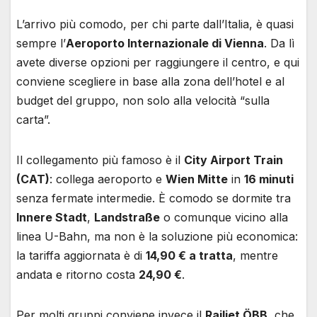
L’arrivo più comodo, per chi parte dall’Italia, è quasi
sempre l’
Aeroporto Internazionale di Vienna
. Da lì
avete diverse opzioni per raggiungere il centro, e qui
conviene scegliere in base alla zona dell’hotel e al
budget del gruppo, non solo alla velocità “sulla
carta”.
Il collegamento più famoso è il
City Airport Train
(CAT)
: collega aeroporto e
Wien Mitte
in
16 minuti
senza fermate intermedie. È comodo se dormite tra
Innere Stadt
,
Landstraße
o comunque vicino alla
linea U-Bahn, ma non è la soluzione più economica:
la tariffa aggiornata è di
14,90 € a tratta
, mentre
andata e ritorno costa
24,90 €
.
Per molti gruppi conviene invece il
Railjet ÖBB
, che