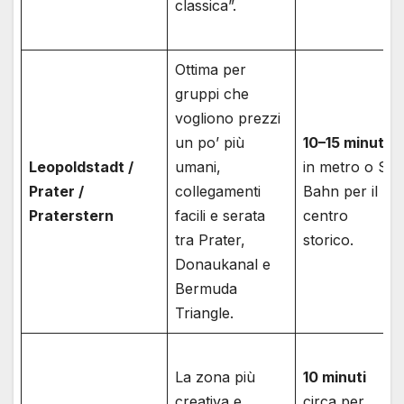
classica”.
Ottima per
gruppi che
vogliono prezzi
un po’ più
10–15 minuti
Leopoldstadt /
umani,
in metro o S-
Prater /
collegamenti
Bahn per il
Praterstern
facili e serata
centro
tra Prater,
storico.
Donaukanal e
Bermuda
Triangle.
La zona più
10 minuti
creativa e
circa per