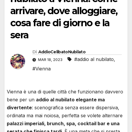
arrivare, dove alloggiare,
cosa fare di giorno e la
sera
Di
AddioCelibatoNubilato
#addio al nubilato
,
MAR 18, 2023
#Vienna
Vienna è una di quelle città che funzionano davvero
bene per un
addio al nubilato elegante ma
divertente
: scenografica senza essere dispersiva,
ordinata ma mai noiosa, perfetta se volete alternare
palazzi imperiali, brunch, spa, cocktail bar e una
serata che finisca tardi
. È una meta che si presta