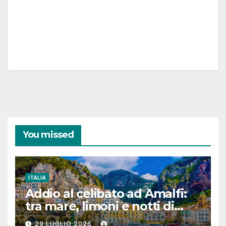
You missed
ITALIA
Addio al celibato ad Amalfi:
tra mare, limoni e notti di
festa in Costiera Amalfitana
29 LUGLIO 2026