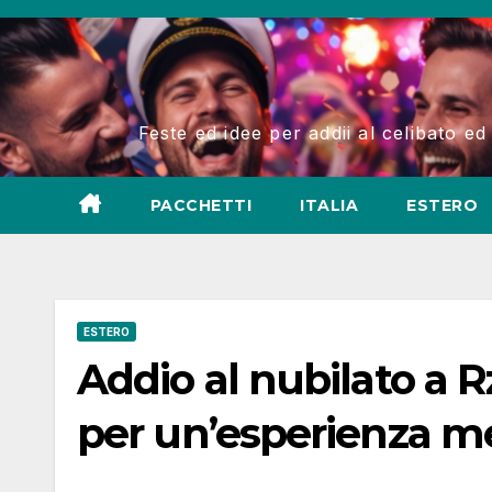
Salta
al
contenuto
Feste ed idee per addii al celibato ed
PACCHETTI
ITALIA
ESTERO
ESTERO
Addio al nubilato a 
per un’esperienza m