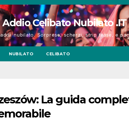
Addio Celibato Nubilato .IT
 addii nubilato. Sorprese, scherzi, strip tease, e p
NUBILATO
CELIBATO
Rzeszów: La guida comple
emorabile