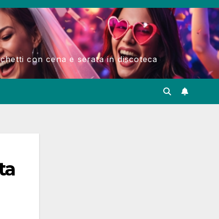
acchetti con cena e serata in discoteca
ta