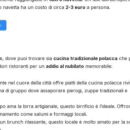
io navetta ha un costo di circa
2-3 euro
a persona.
i
e, dove puoi trovare sia
cucina tradizionale polacca
che p
iori ristoranti per un
addio al nubilato
memorabile:
nte nel cuore della città offre piatti della cucina polacca rivi
a di gruppo dove assaporare pierogi, zuppe tradizionali e
po ama la birra artigianale, questo birrificio è l’ideale. Offr
agnamento come salumi e formaggi locali.
 un brunch rilassante, questo locale è molto amato per la s
.