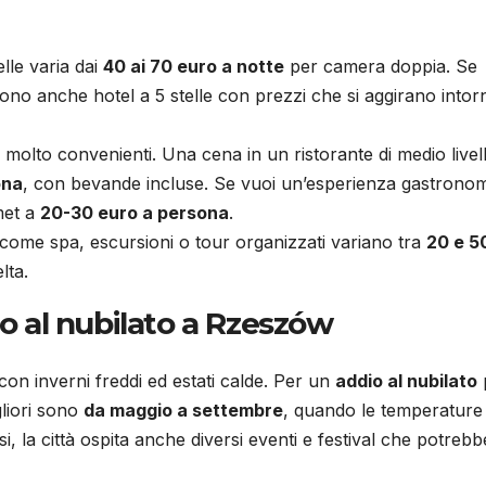
elle varia dai
40 ai 70 euro a notte
per camera doppia. Se
sono anche hotel a 5 stelle con prezzi che si aggirano intor
no molto convenienti. Una cena in un ristorante di medio livel
ona
, con bevande incluse. Se vuoi un’esperienza gastrono
rmet a
20-30 euro a persona
.
tà come spa, escursioni o tour organizzati variano tra
20 e 5
lta.
io al nubilato a Rzeszów
con inverni freddi ed estati calde. Per un
addio al nubilato
igliori sono
da maggio a settembre
, quando le temperature
si, la città ospita anche diversi eventi e festival che potreb