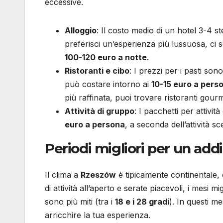
eccessive.
Alloggio
: Il costo medio di un hotel 3-4 st
preferisci un’esperienza più lussuosa, ci 
100-120 euro a notte
.
Ristoranti e cibo
: I prezzi per i pasti so
può costare intorno ai
10-15 euro a pers
più raffinata, puoi trovare ristoranti gou
Attività di gruppo
: I pacchetti per attivi
euro a persona
, a seconda dell’attività sce
Periodi migliori per un add
Il clima a
Rzeszów
è tipicamente continentale, 
di attività all’aperto e serate piacevoli, i mesi m
sono più miti (tra i
18 e i 28 gradi
). In questi me
arricchire la tua esperienza.