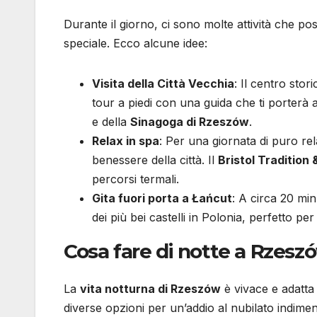
Durante il giorno, ci sono molte attività che po
speciale. Ecco alcune idee:
Visita della Città Vecchia
: Il centro sto
tour a piedi con una guida che ti porterà 
e della
Sinagoga di Rzeszów
.
Relax in spa
: Per una giornata di puro re
benessere della città. Il
Bristol Tradition
percorsi termali.
Gita fuori porta a Łańcut
: A circa 20 min
dei più bei castelli in Polonia, perfetto pe
Cosa fare di notte a Rzesz
La
vita notturna di Rzeszów
è vivace e adatta a
diverse opzioni per un’addio al nubilato indiment