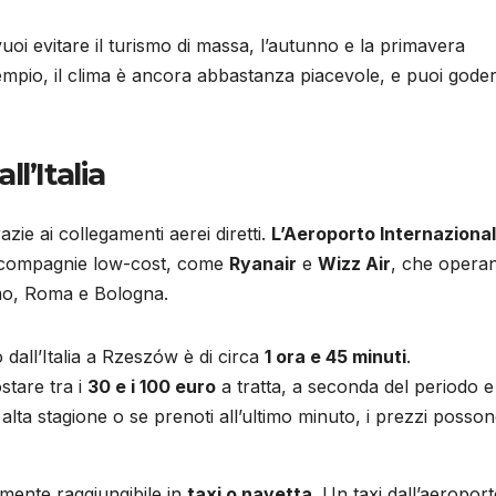
uoi evitare il turismo di massa, l’autunno e la primavera
sempio, il clima è ancora abbastanza piacevole, e puoi gode
l’Italia
azie ai collegamenti aerei diretti.
L’Aeroporto Internazional
e compagnie low-cost, come
Ryanair
e
Wizz Air
, che opera
gamo, Roma e Bologna.
o dall’Italia a Rzeszów è di circa
1 ora e 45 minuti
.
stare tra i
30 e i 100 euro
a tratta, a seconda del periodo e
i alta stagione o se prenoti all’ultimo minuto, i prezzi posso
ilmente raggiungibile in
taxi o navetta
. Un taxi dall’aeroport