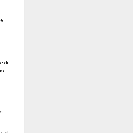
re
e di
no
no
o al