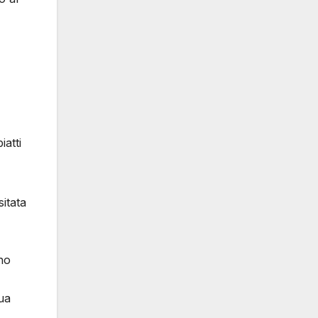
iatti
sitata
ono
ua