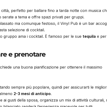
 città, perfetto per ballare fino a tarda notte con musica c
serate a tema e offre spazi privati per gruppi.
rilassato ma comunque festoso, il Vinyl Pub è un bar accog
sta selezione di cocktail.
tuo gruppo ama i cocktail. È famoso per le sue
tequila
e per
re e prenotare
ichiede una buona pianificazione per ottenere il massimo
ando sempre più popolare, quindi per assicurarti le miglior
n almeno
2-3 mesi di anticipo
.
se ai gusti della sposa, organizza un mix di attività culturali, 
 bilanciato renderà l’esperienza piacevole per tutti.