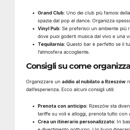
Grand Club
: Uno dei club più famosi della
spazia dal pop al dance. Organizza spesso 
Vinyl Pub
: Se preferisci un ambiente più 
dove puoi goderti musica dal vivo e una va
Tequilarnia
: Questo bar è perfetto se il 
l’atmosfera accogliente.
Consigli su come organizza
Organizzare un
addio al nubilato a Rzeszów
r
dall’esperienza. Ecco alcuni consigli utili:
Prenota con anticipo
: Rzeszów sta divent
tariffe su voli e alloggi, prenota tutto co
Crea un itinerario personalizzato
: In ba
e divertimento notturno. Un buon itinerario