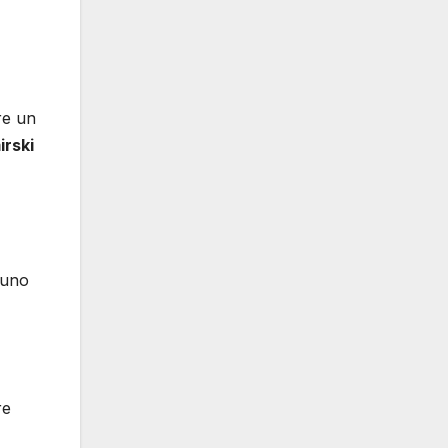
re un
irski
 uno
re