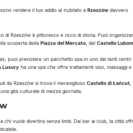
ssono rendere il tuo addio al nubilato a
Rzeszów
davvero
rico di Rzeszów è pittoresco e ricco di storia. Puoi organizza
alla scoperta della
Piazza del Mercato
, del
Castello Lubom
lax, puoi prenotare un pacchetto spa in uno dei tanti centri
 & Luxury
ha una spa che offre trattamenti viso, massaggi e
uti da Rzeszów si trova il meraviglioso
Castello di Łańcut
,
r una gita culturale di mezza giornata.
ów
 chi vuole divertirsi senza limiti. Dai bar ai club, la città off
icabile.