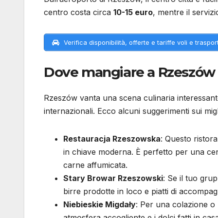
centro costa circa
10-15 euro
, mentre il serviz
Verifica disponibilità, offerte e tariffe voli e trasport
Dove mangiare a Rzeszów
Rzeszów vanta una scena culinaria interessant
internazionali. Ecco alcuni suggerimenti sui migl
Restauracja Rzeszowska
: Questo ristora
in chiave moderna. È perfetto per una cen
carne affumicata.
Stary Browar Rzeszowski
: Se il tuo grup
birre prodotte in loco e piatti di accomp
Niebieskie Migdały
: Per una colazione o
atmosfera accogliente e i dolci fatti in casa