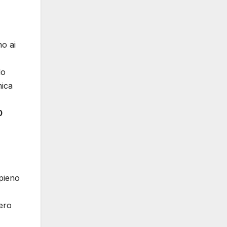
no ai
lo
mica
0
pieno
bero