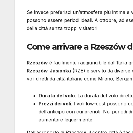
Se invece preferisci un’atmosfera più intima e v
possono essere periodi ideali. A ottobre, ad e
della città senza troppi visitatori.
Come arrivare a Rzeszów dal
Rzeszów
è facilmente raggiungibile dall’Italia gr
Rzeszów-Jasionka
(RZE) è servito da divers
voli diretti da città italiane come Milano, Ber
Durata del volo
: La durata del volo dirett
Prezzi dei voli
: I voli low-cost possono co
dell’anticipo con cui prenoti. Nei periodi d
aumentare leggermente.
Dall’aeroporto di Rzeszów, il centro città è fac