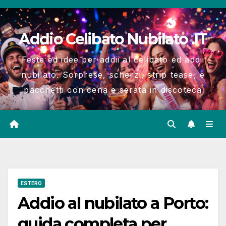
Salta
al
Addio Celibato Nubilato .IT
contenuto
Feste ed idee per addii al celibato ed addii
nubilato. Sorprese, scherzi, strip tease, e
pacchetti con cena e serata in discoteca
ESTERO
Addio al nubilato a Porto:
guida completa per