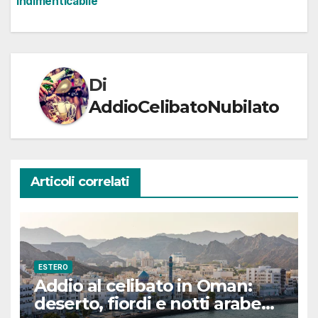
Indimenticabile
Di
AddioCelibatoNubilato
Articoli correlati
ESTERO
Addio al celibato in Oman:
deserto, fiordi e notti arabe