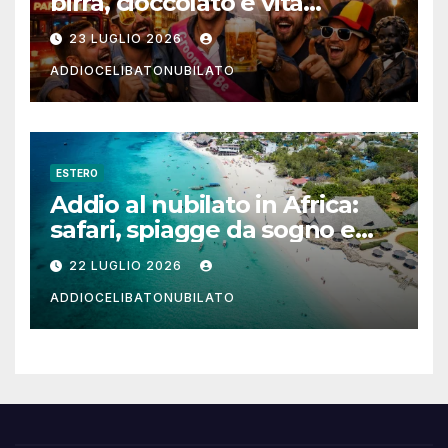
birra, cioccolato e vita
notturna per un weekend
23 LUGLIO 2026
indimenticabile
ADDIOCELIBATONUBILATO
ESTERO
Addio al nubilato in Africa:
safari, spiagge da sogno e
città magiche
22 LUGLIO 2026
ADDIOCELIBATONUBILATO