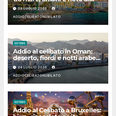
festa in Costiera Amalfitana
29 LUGLIO 2026
ADDIOCELIBATONUBILATO
ESTERO
Addio al celibato in Oman:
deserto, fiordi e notti arabe
tra Muscat e Musandam
24 LUGLIO 2026
ADDIOCELIBATONUBILATO
ESTERO
Addio al Celibato a Bruxelles: