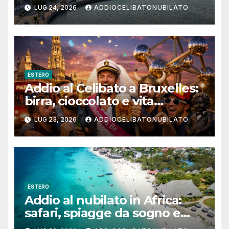
tra Muscat e Musandam
LUG 24, 2026
ADDIOCELIBATONUBILATO
ESTERO
Addio al Celibato a Bruxelles:
birra, cioccolato e vita
notturna per un weekend
LUG 23, 2026
ADDIOCELIBATONUBILATO
indimenticabile
ESTERO
Addio al nubilato in Africa:
safari, spiagge da sogno e
città magiche