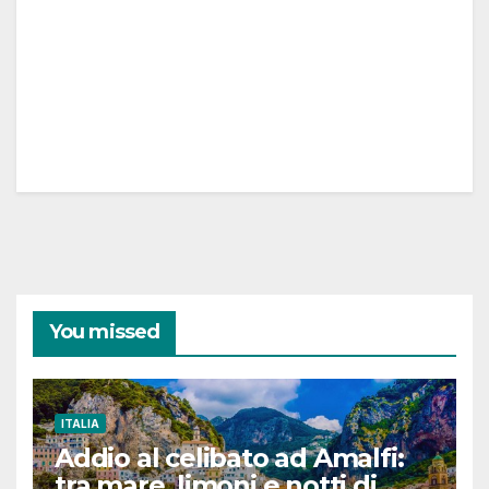
You missed
ITALIA
Addio al celibato ad Amalfi:
tra mare, limoni e notti di