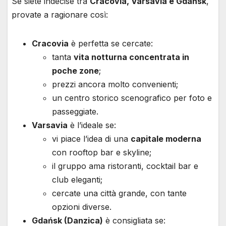
Se siete indecise tra
Cracovia, Varsavia e Gdańsk
,
provate a ragionare così:
Cracovia
è perfetta se cercate:
tanta
vita notturna concentrata in
poche zone
;
prezzi ancora molto convenienti;
un centro storico scenografico per foto e
passeggiate.
Varsavia
è l’ideale se:
vi piace l’idea di una
capitale moderna
con rooftop bar e skyline;
il gruppo ama ristoranti, cocktail bar e
club eleganti;
cercate una città grande, con tante
opzioni diverse.
Gdańsk (Danzica)
è consigliata se: