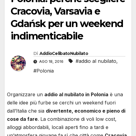
Cracovia, Varsavia e
Gdańsk per un weekend
indimenticabile
Di
AddioCelibatoNubilato
#addio al nubilato
,
AGO 18, 2016
#Polonia
Organizzare un
addio al nubilato in Polonia
è una
delle idee più furbe se cerchi un weekend fuori
dall’Italia che sia
divertente, economico e pieno di
cose da fare
. La combinazione di voli low cost,
alloggi abbordabili, locali aperti fino a tardi e
un’atmosfera giovane fa sì che città come
Cracovia
,