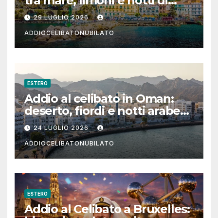
tra mare, limoni e notti di
festa in Costiera Amalfitana
29 LUGLIO 2026
ADDIOCELIBATONUBILATO
ESTERO
Addio al celibato in Oman:
deserto, fiordi e notti arabe
tra Muscat e Musandam
24 LUGLIO 2026
ADDIOCELIBATONUBILATO
ESTERO
Addio al Celibato a Bruxelles: