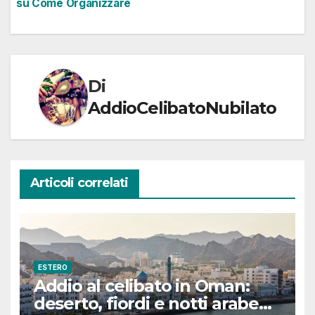
su Come Organizzare
Di
AddioCelibatoNubilato
Articoli correlati
ESTERO
Addio al celibato in Oman:
deserto, fiordi e notti arabe