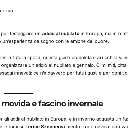
uropa
 per festeggiare un
addio al nubilato
in Europa, ma in real
e un’esperienza da sogno con le amiche del cuore.
per la futura sposa, questa guida completa e arricchita vi a
organizzare un addio al nubilato a gennaio. Climi miti, città
esaggi innevati: ce n’è davvero per tutti i gusti e per ogni tip
 movida e fascino invernale
 gli addii al nubilato in Europa, e in inverno acquista un fa
nelle famose
terme Széchenyi
mentre fuori nevica, con va