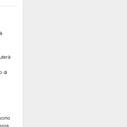
tà
iuterà
o di
scino
pore