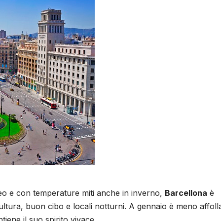
eo e con temperature miti anche in inverno,
Barcellona
è
 cultura, buon cibo e locali notturni. A gennaio è meno affoll
iene il suo spirito vivace.