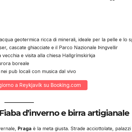
acqua geotermica ricca di minerali, ideale per la pelle e lo sp
r, cascate ghiacciate e il Parco Nazionale Þingvellir
à vecchia e visita alla chiesa Hallgrímskirkja
aurora boreale
nei pub locali con musica dal vivo
ggiorno a Reykjavík su Booking.com
iaba d’inverno e birra artigianale
nvernale,
Praga
è la meta giusta. Strade acciottolate, palazzi