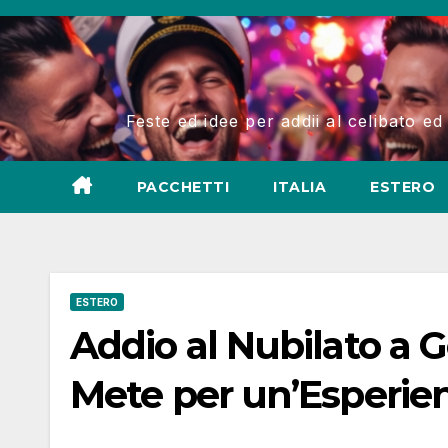
Salta
al
contenuto
Feste ed idee per addii al celibato ed
PACCHETTI
ITALIA
ESTERO
ESTERO
Addio al Nubilato a G
Mete per un’Esperie