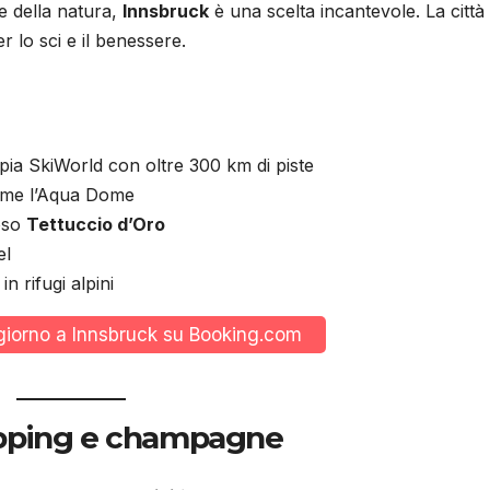
 e della natura,
Innsbruck
è una scelta incantevole. La città
r lo sci e il benessere.
a SkiWorld con oltre 300 km di piste
me l’Aqua Dome
moso
Tettuccio d’Oro
el
n rifugi alpini
ggiorno a Innsbruck su Booking.com
hopping e champagne