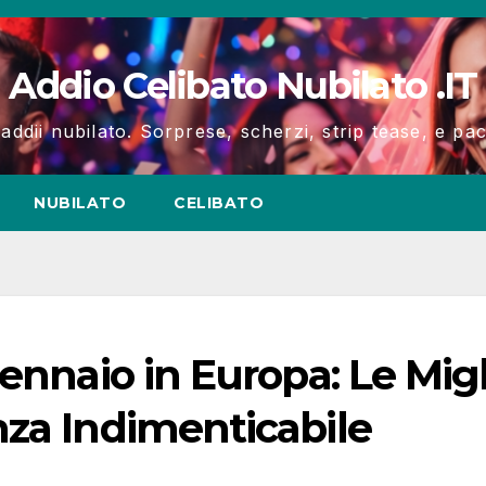
Addio Celibato Nubilato .IT
 addii nubilato. Sorprese, scherzi, strip tease, e p
NUBILATO
CELIBATO
ennaio in Europa: Le Migl
nza Indimenticabile