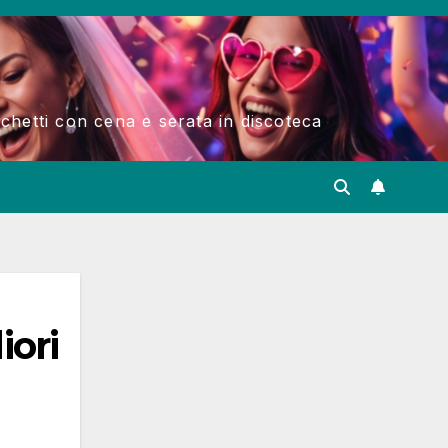
acchetti con cena e serata in discoteca
iori