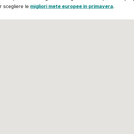
 scegliere le
migliori mete europee in primavera
.