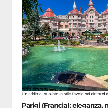
Un addio al nubilato in stile favola nei dintorni di
Parigi (Francia): eleganza, 