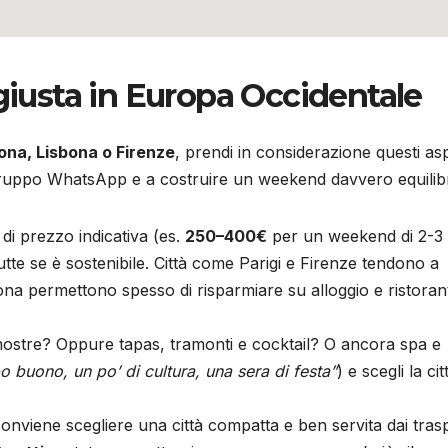
 giusta in Europa Occidentale
lona, Lisbona o Firenze
, prendi in considerazione questi asp
el gruppo WhatsApp e a costruire un weekend davvero equilib
 di prezzo indicativa (es.
250–400€
per un weekend di 2-3
tutte se è sostenibile. Città come Parigi e Firenze tendono a
na permettono spesso di risparmiare su alloggio e ristorant
mostre? Oppure tapas, tramonti e cocktail? O ancora spa e
bo buono, un po’ di cultura, una sera di festa”
) e scegli la cit
onviene scegliere una città compatta e ben servita dai trasp