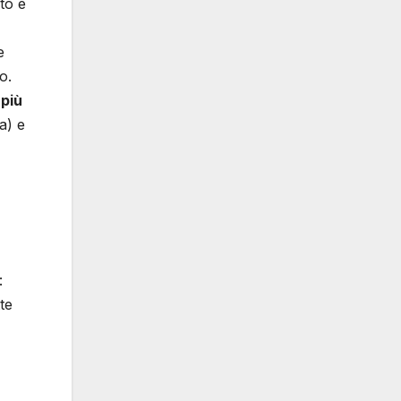
to e
e
o.
:
più
a) e
:
te