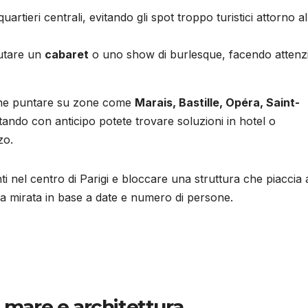
artieri centrali, evitando gli spot troppo turistici attorno al
lutare un
cabaret
o uno show di burlesque, facendo attenz
iene puntare su zone come
Marais, Bastille, Opéra, Saint-
otando con anticipo potete trovare soluzioni in hotel o
zo.
 nel centro di Parigi e bloccare una struttura che piaccia 
rca mirata in base a date e numero di persone.
, mare e architettura