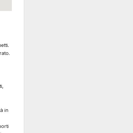
etti.
rato.
i,
tà in
orti