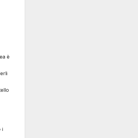
dea è
erli
ello
 i