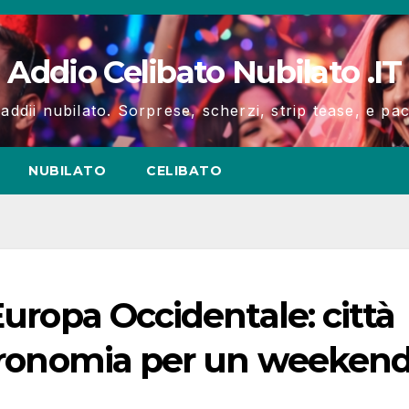
Addio Celibato Nubilato .IT
 addii nubilato. Sorprese, scherzi, strip tease, e p
NUBILATO
CELIBATO
Europa Occidentale: città
stronomia per un weeken