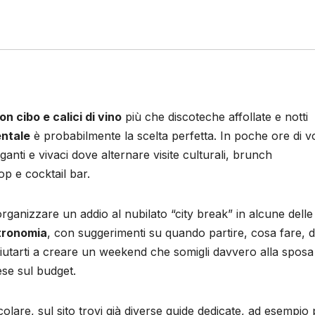
on cibo e calici di vino
più che discoteche affollate e notti
entale
è probabilmente la scelta perfetta. In poche ore di v
eganti e vivaci dove alternare visite culturali, brunch
op e cocktail bar.
 organizzare un addio al nubilato “city break” in alcune delle
stronomia
, con suggerimenti su quando partire, cosa fare, 
 aiutarti a creare un weekend che somigli davvero alla sposa
se sul budget.
olare, sul sito trovi già diverse guide dedicate, ad esempio 