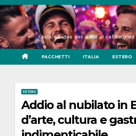
Salta
al
contenuto
Feste ed idee per addii al celibato ed
PACCHETTI
ITALIA
ESTERO
ESTERO
Addio al nubilato in 
d’arte, cultura e ga
indimenticabile