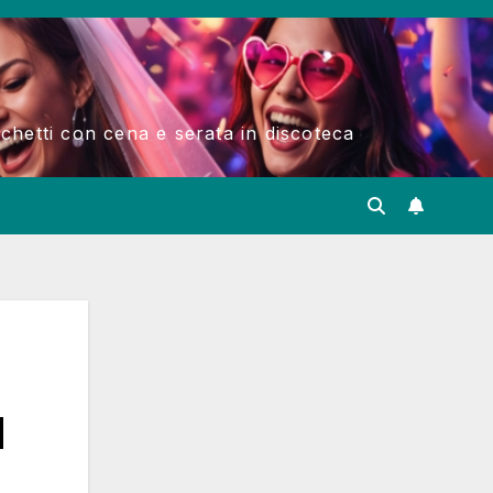
acchetti con cena e serata in discoteca
d