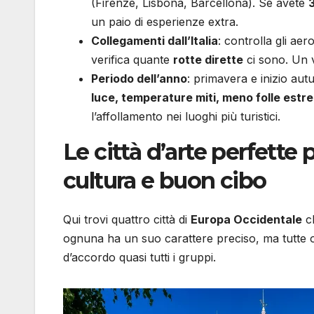
(Firenze, Lisbona, Barcellona). Se avete
3
un paio di esperienze extra.
Collegamenti dall’Italia
: controlla gli ae
verifica quante
rotte dirette
ci sono. Un v
Periodo dell’anno
: primavera e inizio aut
luce, temperature miti, meno folle estr
l’affollamento nei luoghi più turistici.
Le città d’arte perfette 
cultura e buon cibo
Qui trovi quattro città di
Europa Occidentale
ch
ognuna ha un suo carattere preciso, ma tutte 
d’accordo quasi tutti i gruppi.