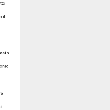
tto
 il
osto
ione:
re
li