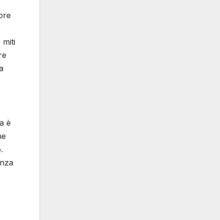
ore
 miti
re
La
ma è
ne
.
enza