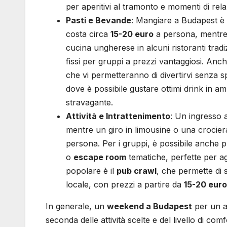
per aperitivi al tramonto e momenti di rel
Pasti e Bevande
: Mangiare a Budapest è 
costa circa
15-20 euro
a persona, mentre 
cucina ungherese in alcuni ristoranti tradiz
fissi per gruppi a prezzi vantaggiosi. Anc
che vi permetteranno di divertirvi senza
dove è possibile gustare ottimi drink in am
stravagante.
Attività e Intrattenimento
: Un ingresso a
mentre un giro in limousine o una crocier
persona. Per i gruppi, è possibile anche p
o
escape room
tematiche, perfette per ag
popolare è il
pub crawl
, che permette di 
locale, con prezzi a partire da
15-20 euro
In generale, un
weekend a Budapest
per un ad
seconda delle attività scelte e del livello di c