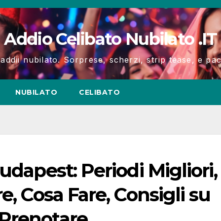
Addio Celibato Nubilato .IT
 addii nubilato. Sorprese, scherzi, strip tease, e p
NUBILATO
CELIBATO
udapest: Periodi Migliori,
e, Cosa Fare, Consigli su
Prenotare