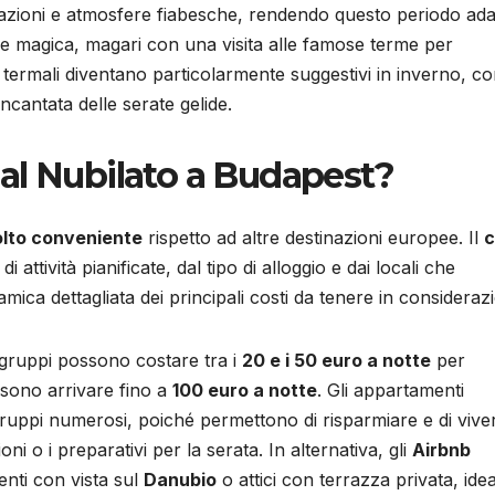
orazioni e atmosfere fiabesche, rendendo questo periodo ada
a e magica, magari con una visita alle famose terme per
i termali diventano particolarmente suggestivi in inverno, con
ncantata delle serate gelide.
al Nubilato a Budapest?
lto conveniente
rispetto ad altre destinazioni europee. Il
c
 attività pianificate, dal tipo di alloggio e dai locali che
mica dettagliata dei principali costi da tenere in consideraz
er gruppi possono costare tra i
20 e i 50 euro a notte
per
ssono arrivare fino a
100 euro a notte
. Gli appartamenti
gruppi numerosi, poiché permettono di risparmiare e di vive
i o i preparativi per la serata. In alternativa, gli
Airbnb
nti con vista sul
Danubio
o attici con terrazza privata, idea