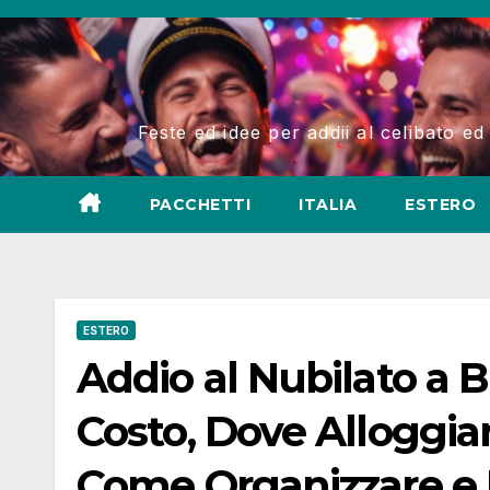
Salta
al
contenuto
Feste ed idee per addii al celibato ed
PACCHETTI
ITALIA
ESTERO
ESTERO
Addio al Nubilato a B
Costo, Dove Alloggiar
Come Organizzare e 