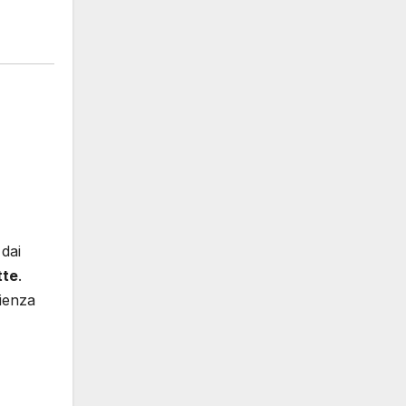
 dai
tte
.
rienza