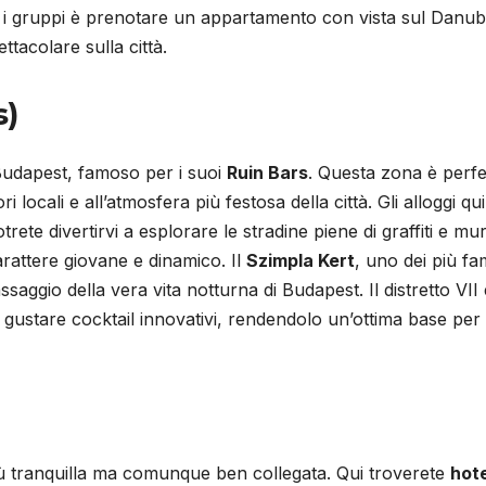
er i gruppi è prenotare un appartamento con vista sul Danub
ttacolare sulla città.
s)
 Budapest, famoso per i suoi
Ruin Bars
. Questa zona è perfe
 locali e all’atmosfera più festosa della città. Gli alloggi qui
rete divertirvi a esplorare le stradine piene di graffiti e mu
rattere giovane e dinamico. Il
Szimpla Kert
, uno dei più fa
saggio della vera vita notturna di Budapest. Il distretto VII 
e gustare cocktail innovativi, rendendolo un’ottima base per
 tranquilla ma comunque ben collegata. Qui troverete
hote