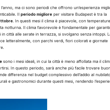
 l’anno, ma ci sono periodi che offrono un’esperienza migli
ticabile. Il
periodo migliore
per visitare Budapest è tra la
ottobre
. In questi mesi il clima è piacevole, con temperature
 vita notturna. Il clima favorevole è fondamentale per garanti
ni in città alle serate in terrazza, si svolgano senza intoppi. 
sce letteralmente, con parchi verdi, fiori colorati e giornate
re.
e
sono i mesi ideali, in cui la città è meno affollata ma il cli
rtirsi. In questo periodo, sarà anche più facile trovare buo
rande differenza nel budget complessivo dell’addio al nubilato
ulturali e gastronomici durante questi mesi, rendendo l’esperi