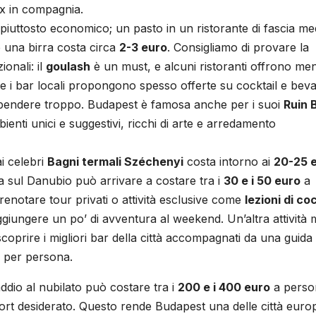
ax in compagnia.
piuttosto economico; un pasto in un ristorante di fascia me
una birra costa circa
2-3 euro
. Consigliamo di provare la
ionali: il
goulash
è un must, e alcuni ristoranti offrono me
he i bar locali propongono spesso offerte su cocktail e bev
 spendere troppo. Budapest è famosa anche per i suoi
Ruin 
bienti unici e suggestivi, ricchi di arte e arredamento
i celebri
Bagni termali Széchenyi
costa intorno ai
20-25 
a sul Danubio può arrivare a costare tra i
30 e i 50 euro
a
renotare tour privati o attività esclusive come
lezioni di coc
giungere un po’ di avventura al weekend. Un’altra attività 
scoprire i migliori bar della città accompagnati da una guida
per persona.
dio al nubilato può costare tra i
200 e i 400 euro
a perso
omfort desiderato. Questo rende Budapest una delle città euro