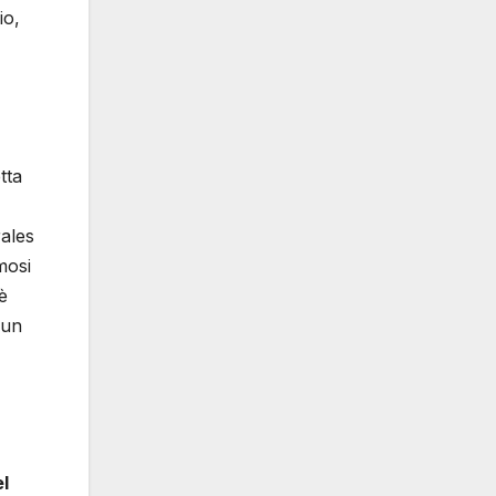
io,
tta
rales
mosi
è
 un
l