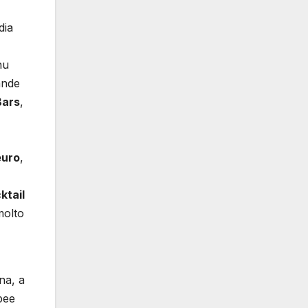
dia
nu
ande
Bars
,
euro
,
ktail
molto
na, a
pee