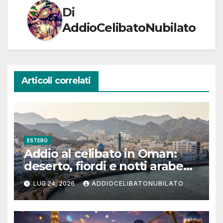
Di
AddioCelibatoNubilato
Articoli correlati
ESTERO
Addio al celibato in Oman:
deserto, fiordi e notti arabe
tra Muscat e Musandam
LUG 24, 2026
ADDIOCELIBATONUBILATO