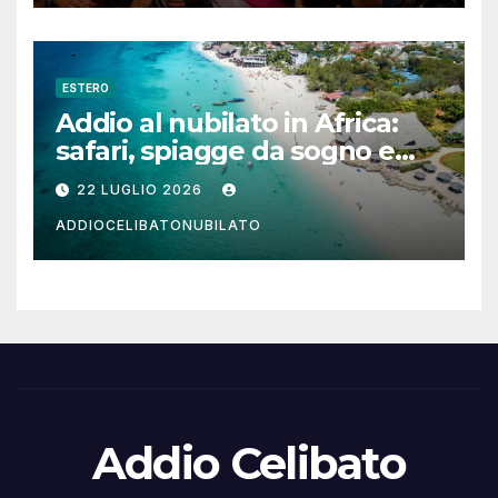
ESTERO
Addio al nubilato in Africa:
safari, spiagge da sogno e
città magiche
22 LUGLIO 2026
ADDIOCELIBATONUBILATO
Addio Celibato