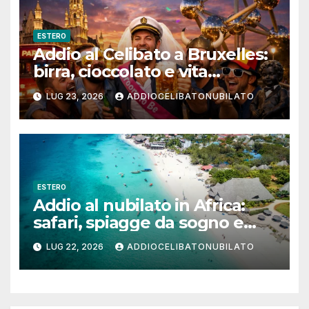
ESTERO
Addio al Celibato a Bruxelles:
birra, cioccolato e vita
notturna per un weekend
LUG 23, 2026
ADDIOCELIBATONUBILATO
indimenticabile
ESTERO
Addio al nubilato in Africa:
safari, spiagge da sogno e
città magiche
LUG 22, 2026
ADDIOCELIBATONUBILATO