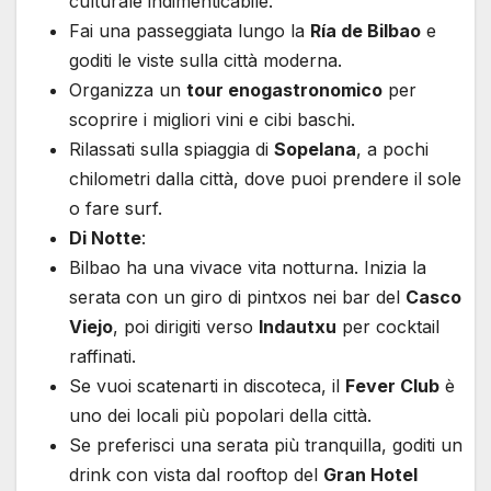
culturale indimenticabile.
Fai una passeggiata lungo la
Ría de Bilbao
e
goditi le viste sulla città moderna.
Organizza un
tour enogastronomico
per
scoprire i migliori vini e cibi baschi.
Rilassati sulla spiaggia di
Sopelana
, a pochi
chilometri dalla città, dove puoi prendere il sole
o fare surf.
Di Notte
:
Bilbao ha una vivace vita notturna. Inizia la
serata con un giro di pintxos nei bar del
Casco
Viejo
, poi dirigiti verso
Indautxu
per cocktail
raffinati.
Se vuoi scatenarti in discoteca, il
Fever Club
è
uno dei locali più popolari della città.
Se preferisci una serata più tranquilla, goditi un
drink con vista dal rooftop del
Gran Hotel