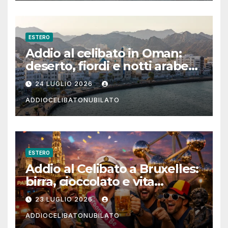
ESTERO
Addio al celibato in Oman:
deserto, fiordi e notti arabe
tra Muscat e Musandam
24 LUGLIO 2026
ADDIOCELIBATONUBILATO
ESTERO
Addio al Celibato a Bruxelles:
birra, cioccolato e vita
notturna per un weekend
23 LUGLIO 2026
indimenticabile
ADDIOCELIBATONUBILATO