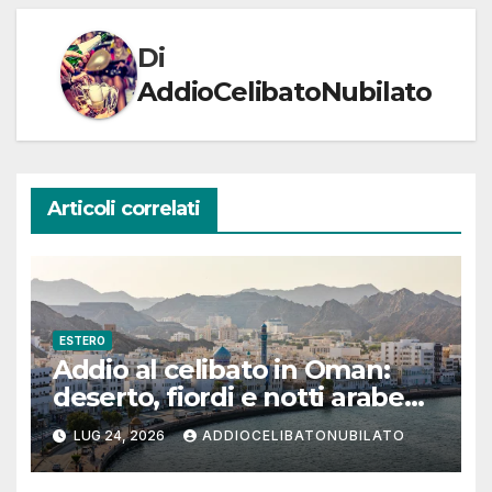
Di
AddioCelibatoNubilato
Articoli correlati
ESTERO
Addio al celibato in Oman:
deserto, fiordi e notti arabe
tra Muscat e Musandam
LUG 24, 2026
ADDIOCELIBATONUBILATO