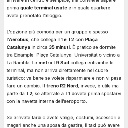
prima
quale terminal usate
e in quale quartiere
avete prenotato l’alloggio.
L’opzione più comoda per un gruppo è spesso
l’
Aerobús
, che collega
T1 e T2
con
Plaça
Catalunya
in circa
35 minuti
. È pratico se dormite
tra Eixample, Plaça Catalunya, Universitat o vicino a
La Rambla. La
metro L9 Sud
collega entrambe le
terminal, ma non arriva direttamente nel cuore
turistico: va bene se volete risparmiare e non vi pesa
fare un cambio. Il
treno R2 Nord
, invece, è utile ma
parte da
T2
; se atterrate a T1 dovete prima spostarvi
con la navetta interna dell’aeroporto.
Se arrivate tardi o avete valigie, costumi, accessori e
magari anche una sposa da gestire, il taxi può avere