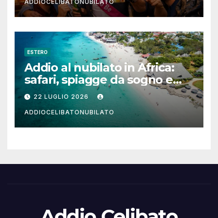
ADDIOCELIBATONUBILATO
ESTERO
Addio al nubilato in Africa:
safari, spiagge da sogno e
città magiche
22 LUGLIO 2026
ADDIOCELIBATONUBILATO
Addio Celibato