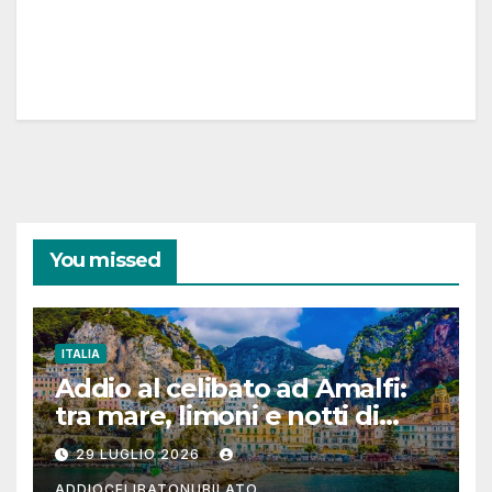
You missed
ITALIA
Addio al celibato ad Amalfi:
tra mare, limoni e notti di
festa in Costiera Amalfitana
29 LUGLIO 2026
ADDIOCELIBATONUBILATO