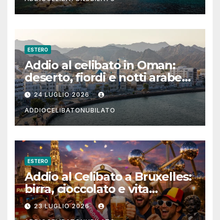
ESTERO
Addio al celibato in Oman:
deserto, fiordi e notti arabe
tra Muscat e Musandam
24 LUGLIO 2026
ADDIOCELIBATONUBILATO
ESTERO
Addio al Celibato a Bruxelles:
birra, cioccolato e vita
notturna per un weekend
23 LUGLIO 2026
indimenticabile