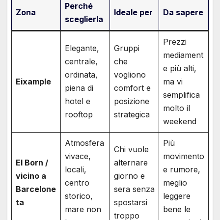
Perché
Zona
Ideale per
Da sapere
sceglierla
Prezzi
Elegante,
Gruppi
mediament
centrale,
che
e più alti,
ordinata,
vogliono
Eixample
ma vi
piena di
comfort e
semplifica
hotel e
posizione
molto il
rooftop
strategica
weekend
Atmosfera
Più
Chi vuole
vivace,
movimento
El Born /
alternare
locali,
e rumore,
vicino a
giorno e
centro
meglio
Barcelone
sera senza
storico,
leggere
ta
spostarsi
mare non
bene le
troppo