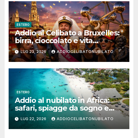
ESTERO
Addio al Celibato a Bruxelles:
birra, cioccolato e vita
notturna per un weekend
LUG 23, 2026
ADDIOCELIBATONUBILATO
indimenticabile
ESTERO
Addio al nubilato in Africa:
safari, spiagge da sogno e
città magiche
LUG 22, 2026
ADDIOCELIBATONUBILATO