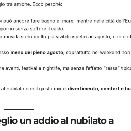
gio tra amiche. Ecco perché:
si può ancora fare bagno al mare, mentre nelle città dell’E
 giorno senza soffrire il caldo.
della movida sono molto più vivibili rispetto ad agosto, con co
pesso
meno del pieno agosto
, soprattutto nei weekend non
a eventi, festival e nightlife, ma senza l’effetto “ressa” tipic
 al nubilato con il giusto mix di
divertimento, comfort e b
lio un addio al nubilato a