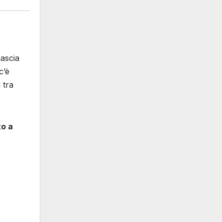
lascia
c’è
 tra
to a