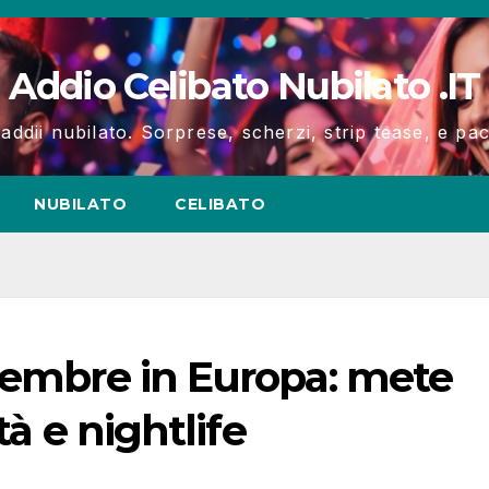
Addio Celibato Nubilato .IT
 addii nubilato. Sorprese, scherzi, strip tease, e p
NUBILATO
CELIBATO
tembre in Europa: mete
tà e nightlife