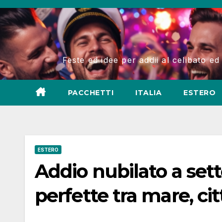
Salta
al
contenuto
Feste ed idee per addii al celibato ed
PACCHETTI
ITALIA
ESTERO
ESTERO
Addio nubilato a set
perfette tra mare, cit