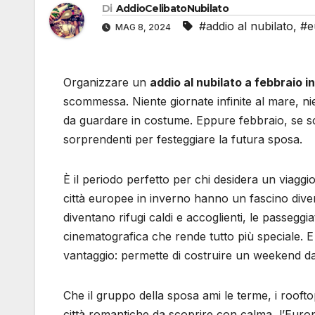
Di
AddioCelibatoNubilato
#addio al nubilato
,
#e
MAG 8, 2024
Organizzare un
addio al nubilato a febbraio i
scommessa. Niente giornate infinite al mare, nie
da guardare in costume. Eppure febbraio, se sc
sorprendenti per festeggiare la futura sposa.
È il periodo perfetto per chi desidera un viagg
città europee in inverno hanno un fascino divers
diventano rifugi caldi e accoglienti, le passeggi
cinematografica che rende tutto più speciale. E
vantaggio: permette di costruire un weekend dav
Che il gruppo della sposa ami le terme, i rooftop, 
città romantiche da scoprire con calma, l’Europ