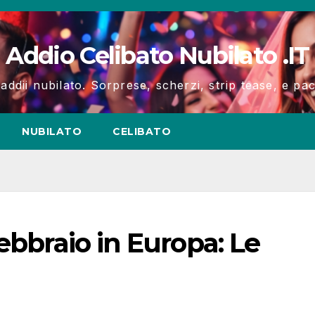
Addio Celibato Nubilato .IT
 addii nubilato. Sorprese, scherzi, strip tease, e p
NUBILATO
CELIBATO
ebbraio in Europa: Le