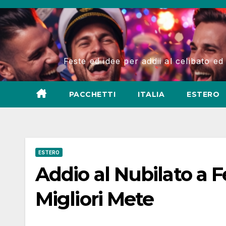
Salta
al
contenuto
Feste ed idee per addii al celibato ed
PACCHETTI
ITALIA
ESTERO
ESTERO
Addio al Nubilato a F
Migliori Mete