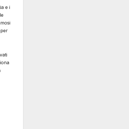
ia e i
le
amosi
 per
vati
ziona
a