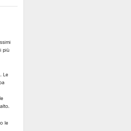
ssimi
i più
. Le
spa
de
alto.
 o le