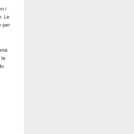
n i
e. Le
o per
cena
 la
do