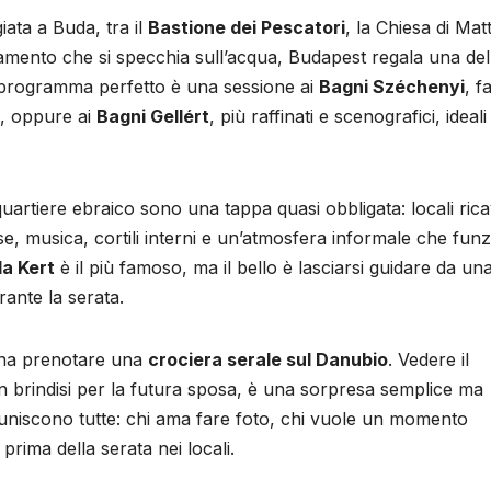
iata a Buda, tra il
Bastione dei Pescatori
, la Chiesa di Matt
lamento che si specchia sull’acqua, Budapest regala una del
l programma perfetto è una sessione ai
Bagni Széchenyi
, f
a, oppure ai
Bagni Gellért
, più raffinati e scenografici, ideali
uartiere ebraico sono una tappa quasi obbligata: locali rica
erse, musica, cortili interni e un’atmosfera informale che fun
a Kert
è il più famoso, ma il bello è lasciarsi guidare da un
ante la serata.
pena prenotare una
crociera serale sul Danubio
. Vedere il
n brindisi per la futura sposa, è una sorpresa semplice ma
e uniscono tutte: chi ama fare foto, chi vuole un momento
prima della serata nei locali.