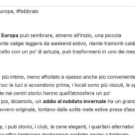
uropa
,
#febbraio
n Europa
può sembrare, almeno all’inizio, una piccola
nte valigie leggere da weekend estivo, niente tramonti caldi
elto con un po’ di astuzia, può trasformarsi in uno dei mes
io più intimo, meno affollato e spesso anche più conveniente
o: le luci si accendono prima, i locali sono più vissuti, le 
ate nei centri storici hanno quell’atmosfera un po’
 poi, diciamolo, un
addio al nubilato invernale
ha un gran
vero originale, lontano dalle solite mete estive prese d’ass
i pub storici, i club, le cene eleganti, i quartieri alternativi
a offre tantissime destinazioni perfette anche a febbraio.