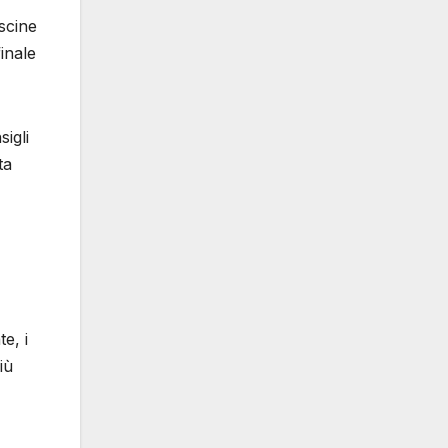
iscine
inale
sigli
ta
e, i
iù