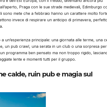
ord e dell’Est Europa, con il freddo, diventano ancora più
all’aperto, Praga con le sue strade medievali, Edimburgo co
ali sono mete che a febbraio hanno un carattere molto fort
ettono invece di respirare un anticipo di primavera, perfett
a.
orno a un’esperienza principale: una giornata alle terme, una 
e, un pub crawl, una serata in un club o una sorpresa per
e un programma ben pensato ma non troppo rigido, lascian
ggiate lente e momenti tutti per il gruppo.
me calde, ruin pub e magia sul