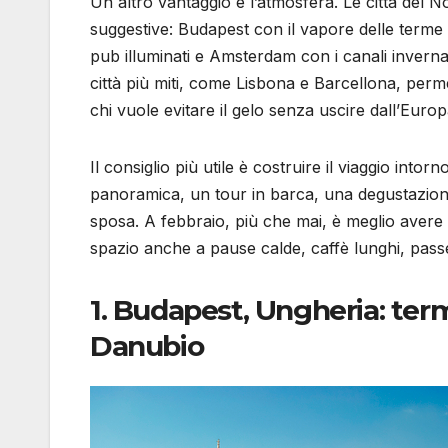
Un altro vantaggio è l’atmosfera. Le città del N
suggestive: Budapest con il vapore delle terme 
pub illuminati e Amsterdam con i canali invern
città più miti, come Lisbona e Barcellona, perm
chi vuole evitare il gelo senza uscire dall’Europ
Il consiglio più utile è costruire il viaggio int
panoramica, un tour in barca, una degustazion
sposa. A febbraio, più che mai, è meglio aver
spazio anche a pause calde, caffè lunghi, passe
1. Budapest, Ungheria: ter
Danubio