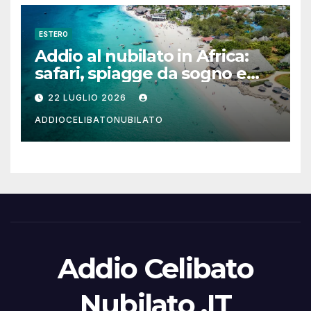
ESTERO
Addio al nubilato in Africa:
safari, spiagge da sogno e
città magiche
22 LUGLIO 2026
ADDIOCELIBATONUBILATO
Addio Celibato
Nubilato .IT