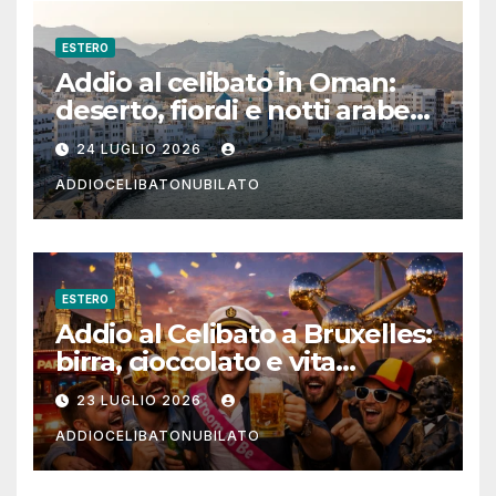
ESTERO
Addio al celibato in Oman:
deserto, fiordi e notti arabe
tra Muscat e Musandam
24 LUGLIO 2026
ADDIOCELIBATONUBILATO
ESTERO
Addio al Celibato a Bruxelles:
birra, cioccolato e vita
notturna per un weekend
23 LUGLIO 2026
indimenticabile
ADDIOCELIBATONUBILATO