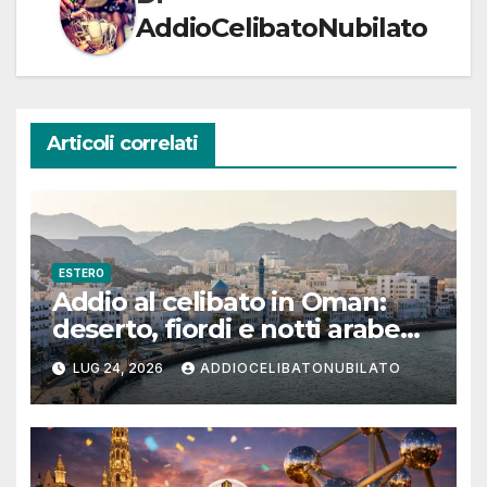
AddioCelibatoNubilato
Articoli correlati
ESTERO
Addio al celibato in Oman:
deserto, fiordi e notti arabe
tra Muscat e Musandam
LUG 24, 2026
ADDIOCELIBATONUBILATO