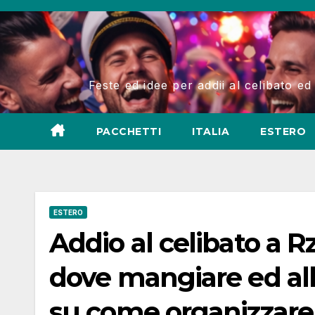
Salta
al
contenuto
Feste ed idee per addii al celibato ed
PACCHETTI
ITALIA
ESTERO
ESTERO
Addio al celibato a R
dove mangiare ed allo
su come organizzare