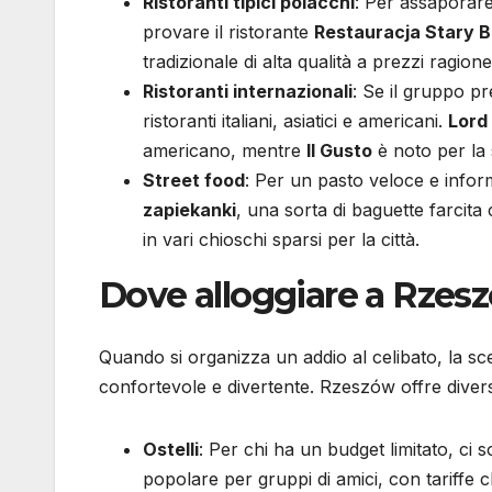
Ristoranti tipici polacchi
: Per assaporare
provare il ristorante
Restauracja Stary 
tradizionale di alta qualità a prezzi ragione
Ristoranti internazionali
: Se il gruppo p
ristoranti italiani, asiatici e americani.
Lord
americano, mentre
Il Gusto
è noto per la 
Street food
: Per un pasto veloce e infor
zapiekanki
, una sorta di baguette farcit
in vari chioschi sparsi per la città.
Dove alloggiare a Rzes
Quando si organizza un addio al celibato, la sc
confortevole e divertente. Rzeszów offre divers
Ostelli
: Per chi ha un budget limitato, ci s
popolare per gruppi di amici, con tariffe