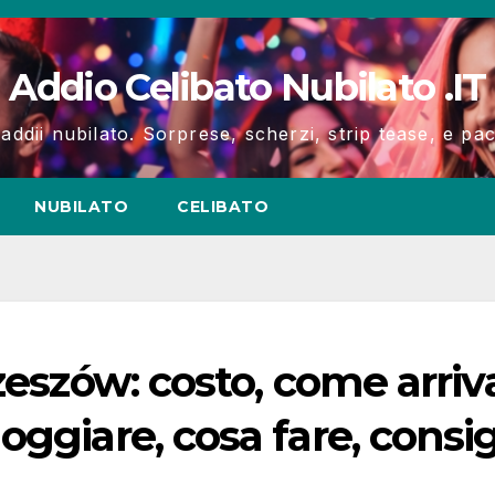
Addio Celibato Nubilato .IT
 addii nubilato. Sorprese, scherzi, strip tease, e p
NUBILATO
CELIBATO
zeszów: costo, come arriv
ggiare, cosa fare, consig