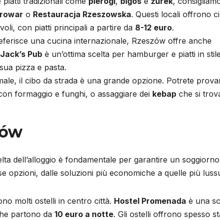
 piatti tradizionali come
pierogi
,
bigos
e
żurek
, consigliamo
Browar
o
Restauracja Rzeszowska
. Questi locali offrono c
voli, con piatti principali a partire da
8-12 euro
.
referisce una cucina internazionale, Rzeszów offre anche
 Jack’s Pub
è un’ottima scelta per hamburger e piatti in stil
sua pizza e pasta.
male, il cibo da strada è una grande opzione. Potrete provar
a con formaggio e funghi, o assaggiare dei
kebap
che si tro
zów
elta dell’alloggio è fondamentale per garantire un soggiorno
e opzioni, dalle soluzioni più economiche a quelle più luss
ono molti ostelli in centro città.
Hostel Promenada
è una sc
 che partono da
10 euro a notte
. Gli ostelli offrono spesso s