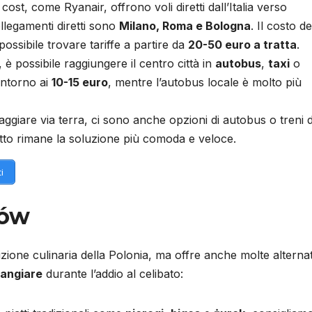
st, come Ryanair, offrono voli diretti dall’Italia verso
ollegamenti diretti sono
Milano, Roma e Bologna
. Il costo de
ossibile trovare tariffe a partire da
20-50 euro a tratta
.
, è possibile raggiungere il centro città in
autobus
,
taxi
o
 intorno ai
10-15 euro
, mentre l’autobus locale è molto più
iaggiare via terra, ci sono anche opzioni di autobus o treni d
iretto rimane la soluzione più comoda e veloce.
i
zów
izione culinaria della Polonia, ma offre anche molte alterna
angiare
durante l’addio al celibato: