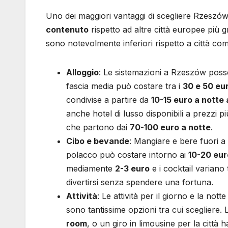
Uno dei maggiori vantaggi di scegliere Rzeszów
contenuto
rispetto ad altre città europee più g
sono notevolmente inferiori rispetto a città co
Alloggio
: Le sistemazioni a Rzeszów pos
fascia media può costare tra i
30 e 50 eu
condivise a partire da
10-15 euro a notte
anche hotel di lusso disponibili a prezzi p
che partono dai
70-100 euro a notte
.
Cibo e bevande
: Mangiare e bere fuori a
polacco può costare intorno ai
10-20 eur
mediamente
2-3 euro
e i cocktail variano 
divertirsi senza spendere una fortuna.
Attività
: Le attività per il giorno e la no
sono tantissime opzioni tra cui scegliere
room
, o un giro in limousine per la città 