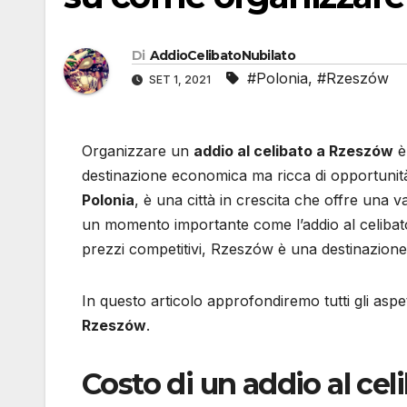
Di
AddioCelibatoNubilato
#Polonia
,
#Rzeszów
SET 1, 2021
Organizzare un
addio al celibato a Rzeszów
è 
destinazione economica ma ricca di opportunità 
Polonia
, è una città in crescita che offre una 
un momento importante come l’addio al celibato
prezzi competitivi, Rzeszów è una destinazione
In questo articolo approfondiremo tutti gli aspe
Rzeszów
.
Costo di un addio al ce