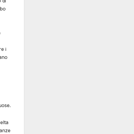
 di
ibo
e
e i
vano
uose.
elta
tanze