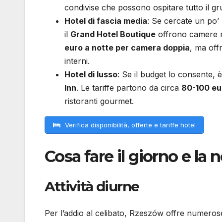
condivise che possono ospitare tutto il g
Hotel di fascia media
: Se cercate un po’ 
il
Grand Hotel Boutique
offrono camere mo
euro a notte per camera doppia
, ma off
interni.
Hotel di lusso
: Se il budget lo consente, 
Inn
. Le tariffe partono da circa
80-100 eu
ristoranti gourmet.
Verifica disponibilità, offerte e tariffe hotel
Cosa fare il giorno e la
Attività diurne
Per l’addio al celibato, Rzeszów offre numerose