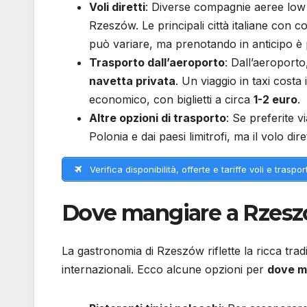
Voli diretti
: Diverse compagnie aeree low co
Rzeszów. Le principali città italiane con c
può variare, ma prenotando in anticipo è p
Trasporto dall’aeroporto
: Dall’aeroporto
navetta privata
. Un viaggio in taxi costa
economico, con biglietti a circa
1-2 euro
.
Altre opzioni di trasporto
: Se preferite v
Polonia e dai paesi limitrofi, ma il volo d
Verifica disponibilità, offerte e tariffe voli e trasport
Dove mangiare a Rzes
La gastronomia di Rzeszów riflette la ricca trad
internazionali. Ecco alcune opzioni per
dove m