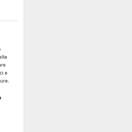
a
ella
are
ci e
ure.
a