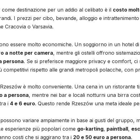
 come destinazione per un addio al celibato è il
costo molt
randi. I prezzi per cibo, bevande, alloggio e intrattenimento
me Cracovia o Varsavia.
sono essere molto economiche. Un soggiorno in un hotel di
ro a notte per camera
, mentre gli ostelli offrono sistemazio
 a persona
. Se si preferisce maggiore privacy e comfort, ci
iù competitivi rispetto alle grandi metropoli polacche, con p
 Rzeszów è molto conveniente. Una cena in un ristorante ti
o a persona
, mentre nei bar e locali notturni una birra cos
tra i
4 e 6 euro
. Questo rende Rzeszów una meta ideale pe
tte possono variare ampiamente in base ai gusti del gruppo, m
. Le esperienze più popolari come
go-karting
,
paintball
,
es
hanno costi che si aggirano tra i
20 e 50 euro a persona
.