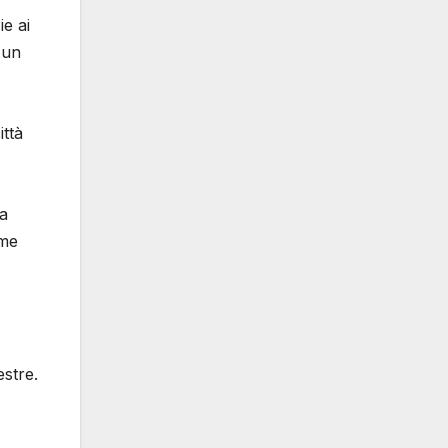
ie ai
 un
ittà
ca
ome
estre.