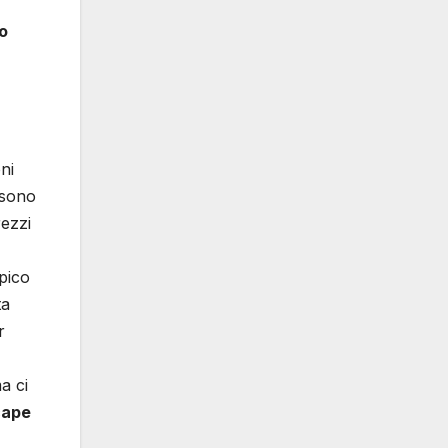
o
ni
 sono
rezzi
pico
ta
r
a ci
cape