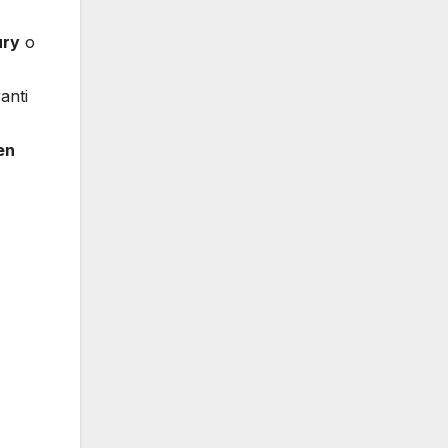
ury
o
anti
en