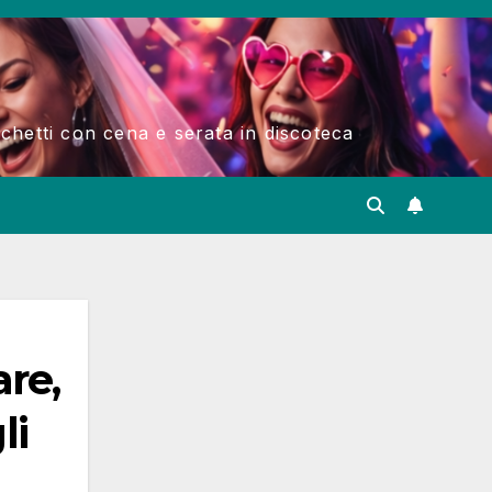
acchetti con cena e serata in discoteca
are,
li