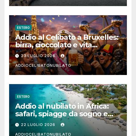
ESTERO
Addio al Celibato a Bruxelles:
birra, cioccolato e vita
notturna per un weekend
23 LUGLIO 2026
indimenticabile
ADDIOCELIBATONUBILATO
ESTERO
Addio al nubilato in Africa:
safari, spiagge da sogno e
città magiche
22 LUGLIO 2026
ADDIOCELIBATONUBILATO