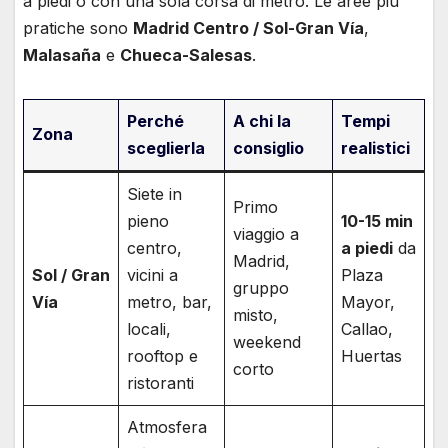
a piedi o con una sola corsa di metro. Le aree più
pratiche sono
Madrid Centro / Sol-Gran Vía
,
Malasaña
e
Chueca-Salesas
.
Perché
A chi la
Tempi
Zona
sceglierla
consiglio
realistici
Siete in
Primo
pieno
10-15 min
viaggio a
centro,
a piedi
da
Madrid,
Sol / Gran
vicini a
Plaza
gruppo
Vía
metro, bar,
Mayor,
misto,
locali,
Callao,
weekend
rooftop e
Huertas
corto
ristoranti
Atmosfera