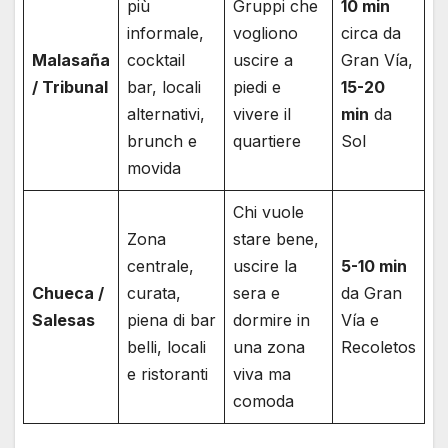
più
Gruppi che
10 min
informale,
vogliono
circa da
Malasaña
cocktail
uscire a
Gran Vía,
/ Tribunal
bar, locali
piedi e
15-20
alternativi,
vivere il
min
da
brunch e
quartiere
Sol
movida
Chi vuole
Zona
stare bene,
centrale,
uscire la
5-10 min
Chueca /
curata,
sera e
da Gran
Salesas
piena di bar
dormire in
Vía e
belli, locali
una zona
Recoletos
e ristoranti
viva ma
comoda