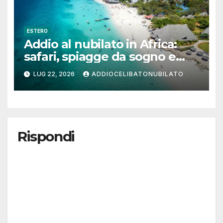
ESTERO
Addio al nubilato in Africa:
safari, spiagge da sogno e
città magiche
LUG 22, 2026
ADDIOCELIBATONUBILATO
Rispondi