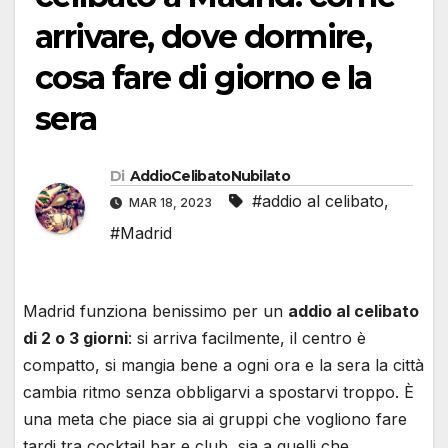
arrivare, dove dormire,
cosa fare di giorno e la
sera
Di
AddioCelibatoNubilato
#addio al celibato
,
MAR 18, 2023
#Madrid
Madrid funziona benissimo per un
addio al celibato
di 2 o 3 giorni
: si arriva facilmente, il centro è
compatto, si mangia bene a ogni ora e la sera la città
cambia ritmo senza obbligarvi a spostarvi troppo. È
una meta che piace sia ai gruppi che vogliono fare
tardi tra cocktail bar e club, sia a quelli che