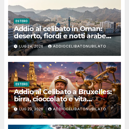
ESTERO
Addio al celibato in Oman:
deserto, fiordi e notti arabe
tra Muscat e Musandam
LUG 24, 2026
ADDIOCELIBATONUBILATO
ESTERO
Addio al Celibato a Bruxelles:
birra, cioccolato e vita
notturna per un weekend
LUG 23, 2026
ADDIOCELIBATONUBILATO
indimenticabile