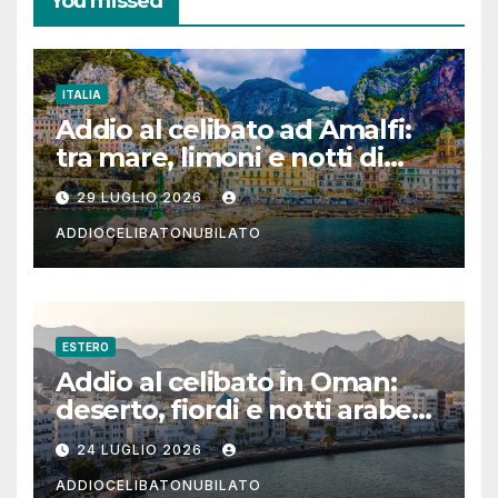
You missed
ITALIA
Addio al celibato ad Amalfi:
tra mare, limoni e notti di
festa in Costiera Amalfitana
29 LUGLIO 2026
ADDIOCELIBATONUBILATO
ESTERO
Addio al celibato in Oman:
deserto, fiordi e notti arabe
tra Muscat e Musandam
24 LUGLIO 2026
ADDIOCELIBATONUBILATO