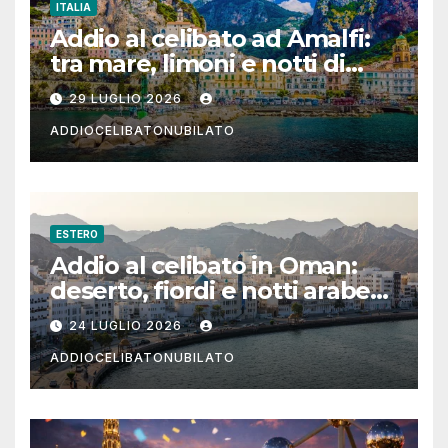
ITALIA
Addio al celibato ad Amalfi:
tra mare, limoni e notti di
festa in Costiera Amalfitana
29 LUGLIO 2026
ADDIOCELIBATONUBILATO
ESTERO
Addio al celibato in Oman:
deserto, fiordi e notti arabe
tra Muscat e Musandam
24 LUGLIO 2026
ADDIOCELIBATONUBILATO