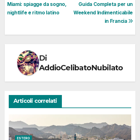
Miami: spiagge da sogno,
Guida Completa per un
articoli
nightlife e ritmo latino
Weekend Indimenticabile
in Francia
Di
AddioCelibatoNubilato
Articoli correlati
ESTERO