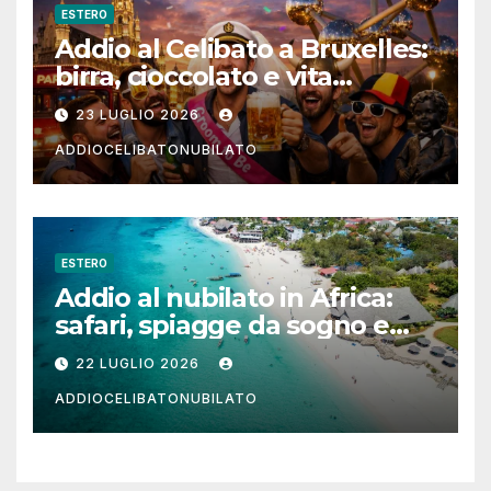
ESTERO
Addio al Celibato a Bruxelles:
birra, cioccolato e vita
notturna per un weekend
23 LUGLIO 2026
indimenticabile
ADDIOCELIBATONUBILATO
ESTERO
Addio al nubilato in Africa:
safari, spiagge da sogno e
città magiche
22 LUGLIO 2026
ADDIOCELIBATONUBILATO