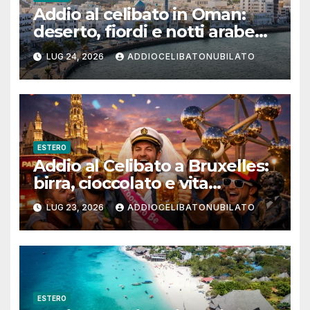
Addio al celibato in Oman:
deserto, fiordi e notti arabe
tra Muscat e Musandam
LUG 24, 2026
ADDIOCELIBATONUBILATO
ESTERO
Addio al Celibato a Bruxelles:
birra, cioccolato e vita
notturna per un weekend
LUG 23, 2026
ADDIOCELIBATONUBILATO
indimenticabile
ESTERO