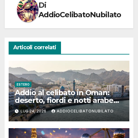
Di
AddioCelibatoNubilato
Articoli correlati
ESTERO
Addio al celibato in Oman:
deserto, fiordi e notti arabe
tra Muscat e Musandam
LUG 24, 2026
ADDIOCELIBATONUBILATO