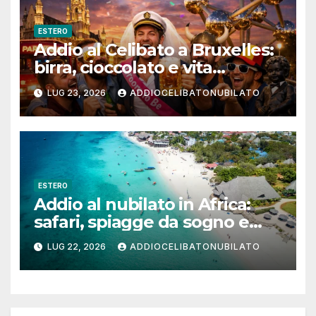
ESTERO
Addio al Celibato a Bruxelles:
birra, cioccolato e vita
notturna per un weekend
LUG 23, 2026
ADDIOCELIBATONUBILATO
indimenticabile
ESTERO
Addio al nubilato in Africa:
safari, spiagge da sogno e
città magiche
LUG 22, 2026
ADDIOCELIBATONUBILATO