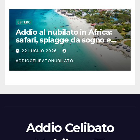
ESTERO
Addio al nubilato in Africa:
safari, spiagge da sogno e
città magiche
22 LUGLIO 2026
ADDIOCELIBATONUBILATO
Addio Celibato