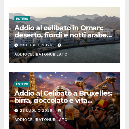
ESTERO
Addio al celibato in Oman:
deserto, fiordi e notti arabe
tra Muscat e Musandam
24 LUGLIO 2026
ADDIOCELIBATONUBILATO
ESTERO
Addio al Celibato a Bruxelles:
birra, cioccolato e vita
notturna per un weekend
23 LUGLIO 2026
indimenticabile
ADDIOCELIBATONUBILATO