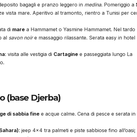
 deposito bagagli e pranzo leggero in
medina
. Pomeriggio a
ze vista mare. Aperitivo al tramonto, rientro a Tunisi per c
ata di
mare
a Hammamet o Yasmine Hammamet. Nel tardo
b al
savon noir
e massaggio rilassante. Serata easy in hotel
na
: visita alle vestigia di
Cartagine
e passeggiata lungo La
o.
to (base Djerba)
ge di sabbia fine
e acque calme. Cena di pesce e serata in
 Sahara)
: jeep 4×4 tra palmeti e piste sabbiose fino all’oasi;