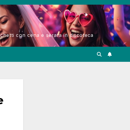
acchetti con cena e serata in discoteca
e