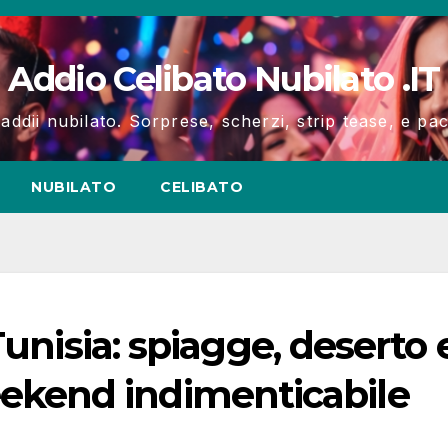
Addio Celibato Nubilato .IT
 addii nubilato. Sorprese, scherzi, strip tease, e p
NUBILATO
CELIBATO
Tunisia: spiagge, deserto 
kend indimenticabile