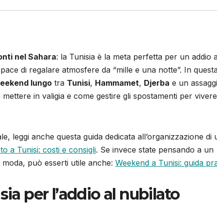
nti nel Sahara
: la Tunisia è la meta perfetta per un addio a
 capace di regalare atmosfere da “mille e una notte”. In quest
eekend lungo
tra
Tunisi
,
Hammamet
,
Djerba
e un assaggi
 mettere in valigia e come gestire gli spostamenti per vivere
e, leggi anche questa guida dedicata all’organizzazione di 
to a Tunisi: costi e consigli
. Se invece state pensando a un
la moda, può esserti utile anche:
Weekend a Tunisi: guida pra
ia per l’addio al nubilato