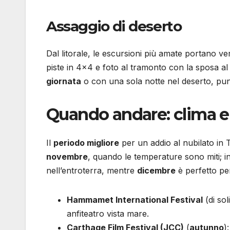
Assaggio di deserto
Dal litorale, le escursioni più amate portano v
piste in 4×4 e foto al tramonto con la sposa a
giornata
o con una sola notte nel deserto, punt
Quando andare: clima e
Il
periodo migliore
per un addio al nubilato in 
novembre
, quando le temperature sono miti; i
nell’entroterra, mentre
dicembre
è perfetto pe
Hammamet International Festival
(di sol
anfiteatro vista mare.
Carthage Film Festival (JCC)
(
autunno
)