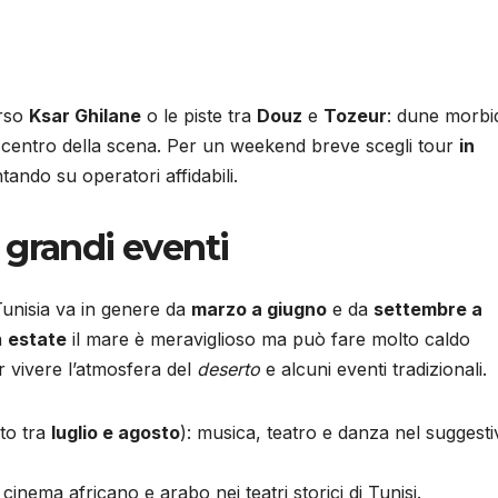
erso
Ksar Ghilane
o le piste tra
Douz
e
Tozeur
: dune morbi
l centro della scena. Per un weekend breve scegli tour
in
ando su operatori affidabili.
 grandi eventi
Tunisia va in genere da
marzo a giugno
e da
settembre a
n
estate
il mare è meraviglioso ma può fare molto caldo
r vivere l’atmosfera del
deserto
e alcuni eventi tradizionali.
ito tra
luglio e agosto
): musica, teatro e danza nel suggesti
: cinema africano e arabo nei teatri storici di Tunisi.