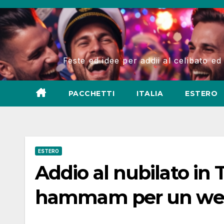
Salta
al
contenuto
Feste ed idee per addii al celibato ed
PACCHETTI
ITALIA
ESTERO
ESTERO
Addio al nubilato in 
hammam per un wee