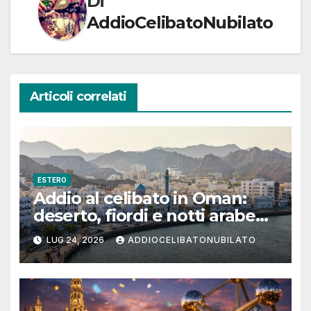
Di
AddioCelibatoNubilato
Articoli correlati
ESTERO
Addio al celibato in Oman:
deserto, fiordi e notti arabe
tra Muscat e Musandam
LUG 24, 2026
ADDIOCELIBATONUBILATO