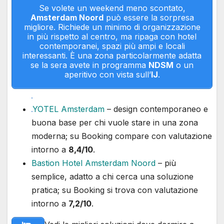
Se volete un weekend meno scontato,
Amsterdam Noord
può essere la sorpresa
migliore. Richiede un minimo di organizzazione
in più rispetto al centro, ma ripaga con hotel
contemporanei, spazi più ampi e locali
interessanti. È una zona particolarmente adatta
se la sera avete in programma
NDSM
o un
aperitivo con vista sull’
IJ
.
YOTEL Amsterdam
– design contemporaneo e
buona base per chi vuole stare in una zona
moderna; su Booking compare con valutazione
intorno a
8,4/10
.
Bastion Hotel Amsterdam Noord
– più
semplice, adatto a chi cerca una soluzione
pratica; su Booking si trova con valutazione
intorno a
7,2/10
.