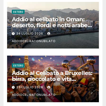
ESTERO
Addio al celibato in Oman:
deserto, fiordi e notti arabe
tra Muscat e Musandam
24 LUGLIO 2026
ADDIOCELIBATONUBILATO
ESTERO
Addio al Celibato a Bruxelles:
birra, cioccolato e vita
notturna per un weekend
23 LUGLIO 2026
indimenticabile
ADDIOCELIBATONUBILATO