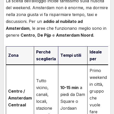
La scelta dell’alloggio incide tantissimo sulla riuscita
del weekend. Amsterdam non è enorme, ma dormire
nella zona giusta vi fa risparmiare tempo, taxi e
discussioni. Per un
addio al nubilato ad
Amsterdam
, le aree che funzionano meglio sono in
genere
Centro
,
De Pijp
e
Amsterdam Noord
.
Perché
Ideale
Zona
Tempi utili
sceglierla
per
Primo
weekend
Tutto
in città,
vicino,
10-15 min
a
Centro /
gruppo
canali,
piedi da Dam
Amsterdam
che
locali,
Square o
Centraal
vuole
stazione
Jordaan
fare