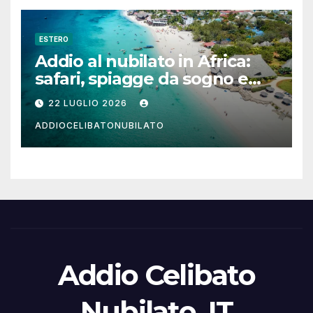
ESTERO
Addio al nubilato in Africa:
safari, spiagge da sogno e
città magiche
22 LUGLIO 2026
ADDIOCELIBATONUBILATO
Addio Celibato
Nubilato .IT