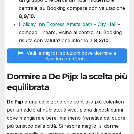
un gruppo che cerca un hotel moderno e
centrale; su Booking compare con valutazione
8,9/10
.
Holiday Inn Express Amsterdam – City Hall
–
comodo, lineare, vicino al centro; su Booking
risulta con valutazione intorno a
8,3/10
.
Vedi le migliori soluzioni dove dormire a
Amsterdam Centro
Dormire a De Pijp: la scelta più
equilibrata
De Pijp
è una delle zone che consiglio più volentieri
per un addio al nubilato: è viva, piena di posti carini
dove mangiare e bere, ma meno frenetica del cuore
più turistico della città. Si respira meglio, si dorme
spesso meglio e il gruppo si gode di più il weekend.