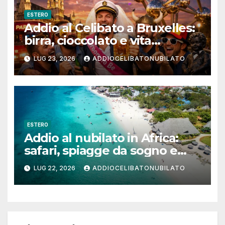
ESTERO
Addio al Celibato a Bruxelles:
birra, cioccolato e vita
notturna per un weekend
LUG 23, 2026
ADDIOCELIBATONUBILATO
indimenticabile
ESTERO
Addio al nubilato in Africa:
safari, spiagge da sogno e
città magiche
LUG 22, 2026
ADDIOCELIBATONUBILATO